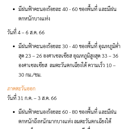
มีฝนฟ้าคะนองร้อยละ 40 - 60 ของพื้นที่ และมีฝน
ตกหนักบางแห่ง
วันที่ 4 – 6 ส.ค. 66
มีฝนฟ้าคะนองร้อยละ 30 - 40 ของพื้นที่ อุณหภูมิต่ำ
สุด 23 – 26 องศาเซลเซียส อุณหภูมิสูงสุด 33 – 36
องศาเซลเซียส ลมตะวันตกเฉียงใต้ ความเร็ว 10 –
30 กม./ชม.
ภาคตะวันออก
วันที่ 31 ก.ค. – 3 ส.ค. 66
มีฝนฟ้าคะนองร้อยละ 60 - 80 ของพื้นที่ และมีฝน
ตกหนักถึงหนักมากบางแห่ง ลมตะวันตกเฉียงใต้