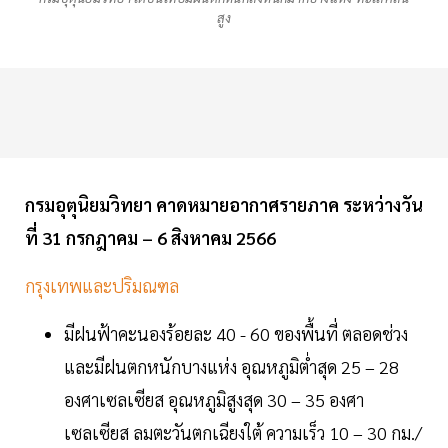
สูง
กรมอุตุนิยมวิทยา คาดหมายอากาศรายภาค ระหว่างวัน
ที่ 31 กรกฎาคม – 6 สิงหาคม 2566
กรุงเทพและปริมณฑล
มีฝนฟ้าคะนองร้อยละ 40 - 60 ของพื้นที่ ตลอดช่วง
และมีฝนตกหนักบางแห่ง อุณหภูมิต่ำสุด 25 – 28
องศาเซลเซียส อุณหภูมิสูงสุด 30 – 35 องศา
เซลเซียส ลมตะวันตกเฉียงใต้ ความเร็ว 10 – 30 กม./