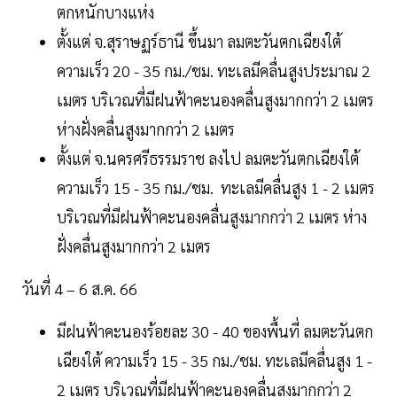
ตกหนักบางแห่ง
ตั้งแต่ จ.สุราษฏร์ธานี ขึ้นมา ลมตะวันตกเฉียงใต้
ความเร็ว 20 - 35 กม./ชม. ทะเลมีคลื่นสูงประมาณ 2
เมตร บริเวณที่มีฝนฟ้าคะนองคลื่นสูงมากกว่า 2 เมตร
ห่างฝั่งคลื่นสูงมากกว่า 2 เมตร
ตั้งแต่ จ.นครศรีธรรมราช ลงไป ลมตะวันตกเฉียงใต้
ความเร็ว 15 - 35 กม./ชม. ทะเลมีคลื่นสูง 1 - 2 เมตร
บริเวณที่มีฝนฟ้าคะนองคลื่นสูงมากกว่า 2 เมตร ห่าง
ฝั่งคลื่นสูงมากกว่า 2 เมตร
วันที่ 4 – 6 ส.ค. 66
มีฝนฟ้าคะนองร้อยละ 30 - 40 ของพื้นที่ ลมตะวันตก
เฉียงใต้ ความเร็ว 15 - 35 กม./ชม. ทะเลมีคลื่นสูง 1 -
2 เมตร บริเวณที่มีฝนฟ้าคะนองคลื่นสูงมากกว่า 2