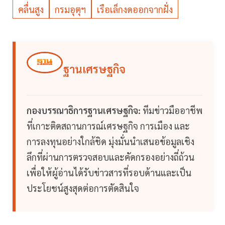
คลื่นสูง
กรมอุตุฯ
เรือเล็กงดออกจากฝั่ง
ฐานเศรษฐกิจ
กองบรรณาธิการฐานเศรษฐกิจ:
ทีมข่าวมืออาชีพ
ที่เกาะติดสถานการณ์เศรษฐกิจ การเมือง และ
การลงทุนอย่างใกล้ชิด มุ่งมั่นนำเสนอข้อมูลเชิง
ลึกที่ผ่านการตรวจสอบและคัดกรองอย่างถี่ถ้วน
เพื่อให้ผู้อ่านได้รับข่าวสารที่รอบด้านและเป็น
ประโยชน์สูงสุดต่อการตัดสินใจ