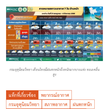
กรมอุตุนิยมวิทยา เตือนไทยมีฝนตกหนักถึงหนักมากบางแห่ง ทะเลคลื่น
สูง
แท็กที่เกี่ยวข้อง
พยากรณ์อากาศ
กรมอุตุนิยมวิทยา
สภาพอากาศ
ฝนตกหนัก