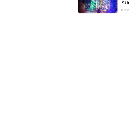
เริ
รอ
11 ก.