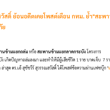
สวัสดิ์ ย้อนอดีตเคยโพสต์เตือน กทม. ย้ำ"สะพ
ภัย
านข้ามแยกถล่ม
หรือ
สะพานข้ามแยกลาดกระบัง
โครงการ
ง เกิดปัญหาถล่มลงมา และทำให้มีผู้เสียชีวิต 1 ราย บาดเจ็บ 7 ร
ล่าสุด ดร.เอ้ สุชัชวีร์ สุวรรณสวัสดิ์ ได้โพสต์ข้อความผ่านเฟซบุ๊ก "
เ