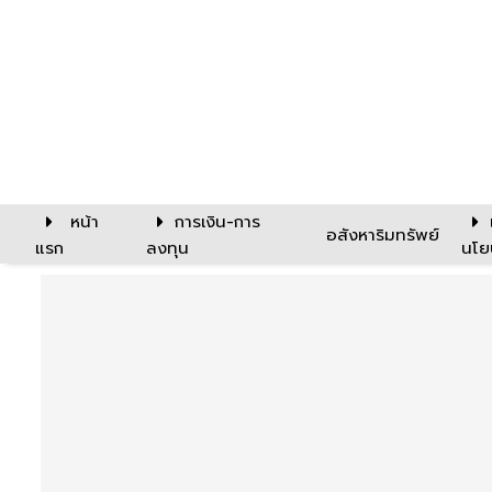
หน้า
การเงิน-การ
อสังหาริมทรัพย์
แรก
ลงทุน
นโย