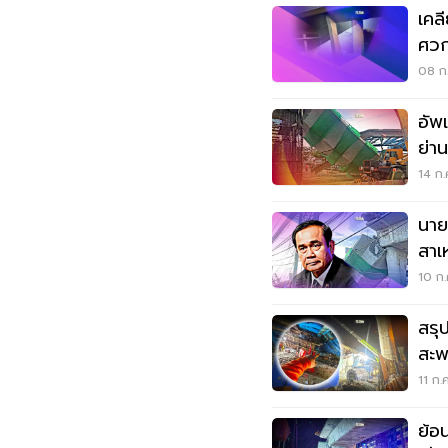
เคล
ศวก
เปล
08 ก.
อัพ
ย่าน
ชีวิ
14 ก.
นาย
สาเ
ถล่
10 ก.
สรุป
สะพ
11 ก.
ย้อ