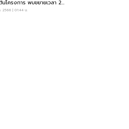
่มต้นโครงการ พบขยายเวลา 2
บ
ค. 2566 | 01:44 น.