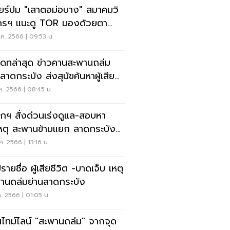
ียร์ปม "เสาตอม่อบาง" สมาคมวิ
รฯ แนะดู TOR มองด้วยตา
่าไม่พอ
ค. 2566 | 09:53 น.
เดทล่าสุด ข่าวคานสะพานถล่ม
ลาดกระบัง ส่งสุนัขค้นหาผู้เสีย
ต
ค. 2566 | 08:45 น.
กฯ สั่งด่วนเร่งดูแล-สอบหา
หตุ สะพานข้ามแยก ลาดกระบัง
ม
ค. 2566 | 13:16 น.
รายชื่อ ผู้เสียชีวิต -บาดเจ็บ เหตุ
านถล่มย่านลาดกระบัง
ค. 2566 | 01:05 น.
นไทม์ไลน์ "สะพานถล่ม" จากจุด