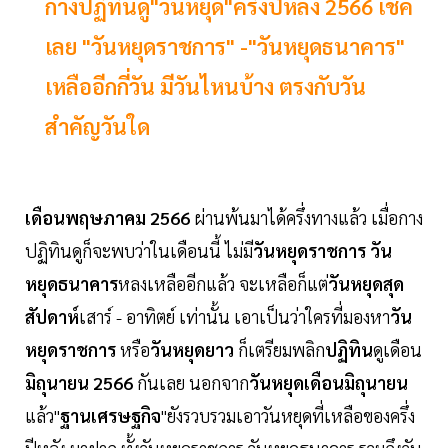
กางปฏิทินดู"วันหยุด"ครึ่งปีหลัง 2566 เช็ค
เลย "วันหยุดราชการ" -"วันหยุดธนาคาร"
เหลืออีกกี่วัน มีวันไหนบ้าง ตรงกับวัน
สำคัญวันใด
เดือนพฤษภาคม 2566
ผ่านพ้นมาได้ครึ่งทางแล้ว เมื่อกาง
ปฏิทินดูก็จะพบว่าในเดือนนี้ ไม่มี
วันหยุดราชการ วัน
หยุดธนาคาร
หลงเหลืออีกแล้ว จะเหลือก็แต่
วันหยุดสุด
สัปดาห์
เสาร์ - อาทิตย์ เท่านั้น เอาเป็นว่าใครที่มองหา
วัน
หยุดราชการ
หรือ
วันหยุดยาว
ก็เตรียมพลิก
ปฏิทิน
ดูเดือน
มิถุนายน 2566
กันเลย นอกจาก
วันหยุดเดือนมิถุนายน
แล้ว"
ฐานเศรษฐกิจ
"ยังรวบรวมเอาวันหยุดที่เหลือของครึ่ง