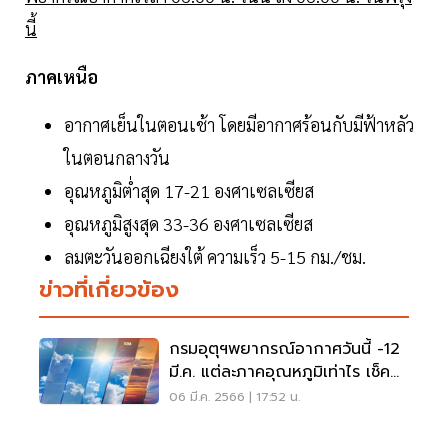
นี้
ภาคเหนือ
อากาศเย็นในตอนเช้า โดยมีอากาศร้อนกับมีฟ้าหลัว
ในตอนกลางวัน
อุณหภูมิต่ำสุด 17-21 องศาเซลเซียส
อุณหภูมิสูงสุด 33-36 องศาเซลเซียส
ลมตะวันออกเฉียงใต้ ความเร็ว 5-15 กม./ชม.
ข่าวที่เกี่ยวข้อง
กรมอุตุฯพยากรณ์อากาศวันนี้ -12
มี.ค. แต่ละภาคอุณหภูมิเท่าไร เช็ค
เลย
06 มี.ค. 2566 | 17:52 น.