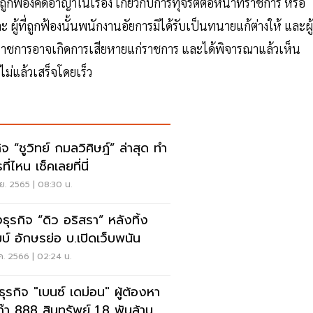
้องคดีอาญาในเรื่อง เกี่ยวกับการทุจริตต่อหน้าที่ราชการ หรือ
ผู้ที่ถูกฟ้องนั้นพนักงานอัยการมิได้รับเป็นทนายแก้ต่างให้ และผู้
าที่ราชการอาจเกิดการเสียหายแก่ราชการ และได้พิจารณาแล้วเห็น
ไม่แล้วเสร็จโดยเร็ว
ิจ “ชูวิทย์ กมลวิศิษฎ์” ล่าสุด ทำ
ที่ไหน เช็คเลยที่นี่
ย. 2565 | 08:30 น.
งธุรกิจ “ดิว อริสรา” หลังทิ้ง
บ์ อักษรย่อ บ.เปิดเว็บพนัน
ค. 2566 | 02:24 น.
ธุรกิจ "เบนซ์ เดม่อน" ผู้ต้องหา
ก๊า 888 สินทรัพย์ 1.8 พันล้าน