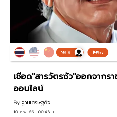
Play
เชือด"สารวัตรซัว"ออกจากราช
ออนไลน์
By
ฐานเศรษฐกิจ
10 ก.พ. 66 | 00:43 น.