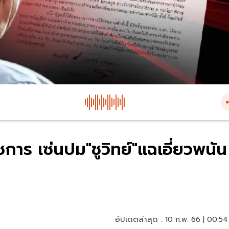
การ เซ่นปม"ชูวิทย์"แฉเอี่ยวพนัน
อัปเดตล่าสุด :
10 ก.พ. 66 | 00:54