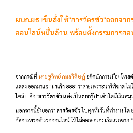
ผบก.ยธ เซ็นสั่งให้"สารวัตรซัว"ออกจากรา
ออนไลน์หมื่นล้าน พร้อมตั้งกรรมการสอ
จากกรณีที่
นายชูวิทย์ กมลวิศิษฎ์
อดีตนักการเมือง โพสต์
แสดง ออกมาแฉ "
มาเก๊า 888
" ว่าตายเพราะนารีพิฆาต ไม่ใช
ไซส์ L คือ "
สารวัตรซัว แห่งเป็นต่อกรุ๊ป
" เติบโตมีเงินหม
นอกจากนี้ยังบอกว่า
สารวัตรซัว
ไปทุกที่เว้นที่ทำงาน โด ย
จัดการพวกตำรวจออนไลน์ ให้ไล่ออกยกเข่ง เริ่มแรกจาก “สา