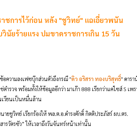
ชการไว้ก่อน หลัง "ชูวิทย์" แฉเอี่ยวพนัน
บวินัยร้ายแรง ปมขาดราชการเกิน 15 วัน
ข้อความลงเฟซบุ๊กส่วนตัวถึงกรณี "
ดิว อริสรา ทองบริสุทธิ์
" ดาราน
่ตำรวจ พร้อมทั้งให้ข้อมูลอีกว่า มาเก๊า 888 เรียกว่าแค่ไซส์ S เพร
ุนเวียนเป็นหมื่นล้าน
นายชูวิทย์ เรียกร้องให้ พล.ต.อ.ดำรงศักดิ์ กิตติประภัสร์ ผบ.ตร.
รวัตรซัว” ให้เวลาถึงวันจันทร์หน้าเท่านั้น