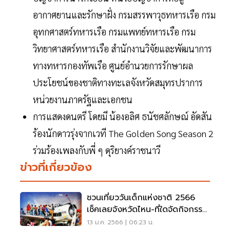
อากาศยานและรักษาฝั่ง กรมสรรพาวุธทหารเรือ กรม
อุทกศาสตร์ทหารเรือ กรมแพทย์ทหารเรือ กรม
วิทยาศาสตร์ทหารเรือ สำนักงานวิจัยและพัฒนาการ
ทางทหารกองทัพเรือ ศูนย์อำนวยการรักษาผล
ประโยชน์ของชาติทางทะเลจังหวัดสมุทรปราการ
หน่วยงานภาครัฐและเอกชน
การแสดงดนตรี โดยมี น้องอลิศ ธนัชศลักษณ์ อัดสัน
ร้องนักดาวรุ่งจากเวที The Golden Song Season 2
ร่วมร้องเพลงกับพี่ ๆ ดุริยางค์ราชนาวี
ข่าวที่เกี่ยวข้อง
ชวนเที่ยววันเด็กแห่งชาติ 2566
เช็คเลยจังหวัดไหน-ที่ใดจัดกิจกรรม
บ้าง
13 ม.ค. 2566 | 06:23 น.