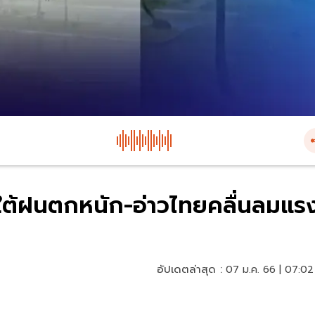
ใต้ฝนตกหนัก-อ่าวไทยคลื่นลมแร
อัปเดตล่าสุด :
07 ม.ค. 66 | 07:02