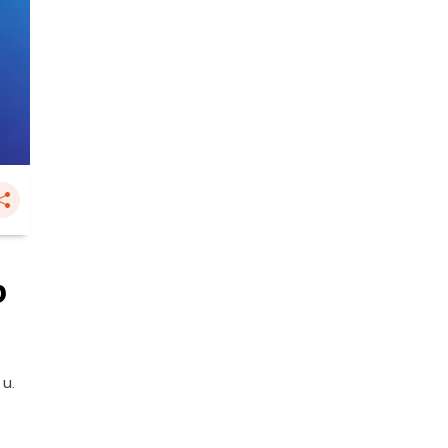
ง
 น.