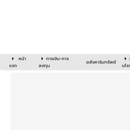
หน้า
การเงิน-การ
อสังหาริมทรัพย์
แรก
ลงทุน
นโย