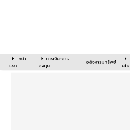
หน้า
การเงิน-การ
อสังหาริมทรัพย์
แรก
ลงทุน
นโย