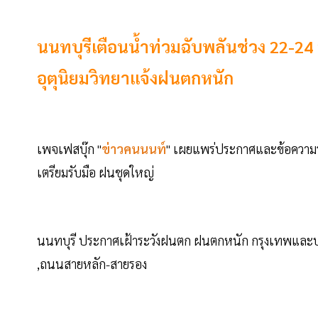
นนทบุรีเตือนน้ำท่วมฉับพลันช่วง 22-24 พ
อุตุนิยมวิทยาแจ้งฝนตกหนัก
เพจเฟสบุ๊ก "
ข่าวคนนนท์
" เผยแพร่ประกาศและข้อความ
เตรียมรับมือ ฝนชุดใหญ่
นนทบุรี ประกาศเฝ้าระวังฝนตก ฝนตกหนัก กรุงเทพแล
,ถนนสายหลัก-สายรอง