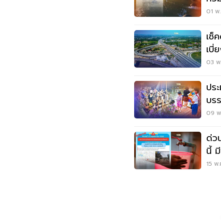
01 พ.
เช็
เบี่
03 พ.
ประ
บรร
ดูได้ท
09 พ.
ด่ว
นี้ 
15 พ.