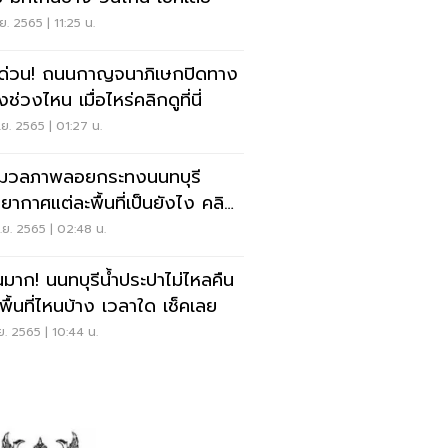
ย. 2565 | 11:25 น.
คด่วน! ถนนกาญจนาภิเษกปิดทาง
ยงช่วงไหน เมื่อไหร่คลิกดูที่นี่
ย. 2565 | 01:27 น.
มวลภาพลอยกระทงนนทบุรี
ยากาศแต่ละพื้นที่เป็นยังไง คลิก
ี่นี่
ย. 2565 | 02:48 น.
นมาก! นนทบุรีน้ำประปาไม่ไหลคืน
มีพื้นที่ไหนบ้าง เวลาใด เช็คเลย
ย. 2565 | 10:44 น.