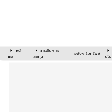
หน้า
การเงิน-การ
อสังหาริมทรัพย์
แรก
ลงทุน
นโย