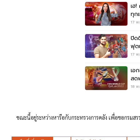
เฮ!
ทุก
ถ่า
17 พ.
ปิด
ฟุต
17 พ.
เอก
สดฟ
ฟีฟ่
18 พ.
ขณะนี้อยู่ระหว่างหารือกับกระทรวงการคลัง เพื่อขอกรมสร