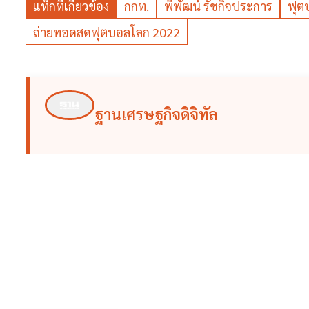
แท็กที่เกี่ยวข้อง
กกท.
พิพัฒน์ รัชกิจประการ
ฟุต
ถ่ายทอดสดฟุตบอลโลก 2022
ฐานเศรษฐกิจดิจิทัล