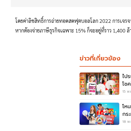
โดยค่าลิขสิทธิ์การถ่ายทอดสดฟุตบอลโลก 2022 การเจรจาจ
หากต้องจ่ายภาษีธุรกิจเฉพาะ 15% ก็จะอยู่ที่ราว 1,400 
ข่าวที่เกี่ยวข้อง
ไปร
โชค
พ.ย
15 พ.
โหน
กระ
18 พ.