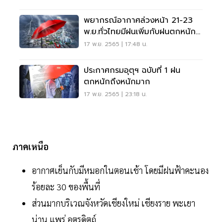
พยากรณ์อากาศล่วงหน้า 21-23
พ.ย.ทั่วไทยมีฝนเพิ่มกับฝนตกหนัก
บางแห่ง
17 พ.ย. 2565 | 17:48 น.
ประกาศกรมอุตุฯ ฉบับที่ 1 ฝน
ตกหนักถึงหนักมาก
17 พ.ย. 2565 | 23:18 น.
ภาคเหนือ
อากาศเย็นกับมีหมอกในตอนเช้า โดยมีฝนฟ้าคะนอง
ร้อยละ 30 ของพื้นที่
ส่วนมากบริเวณจังหวัดเชียงใหม่ เชียงราย พะเยา
น่าน แพร่ อุตรดิตถ์