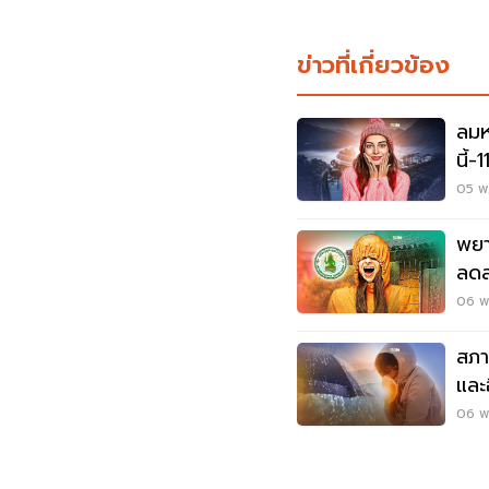
ข่าวที่เกี่ยวข้อง
ลมห
นี้-
อง
05 พ.
พยา
ลดล
06 พ.
สภา
และ
ตกห
06 พ.