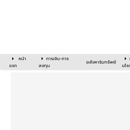
หน้า
การเงิน-การ
อสังหาริมทรัพย์
แรก
ลงทุน
นโย