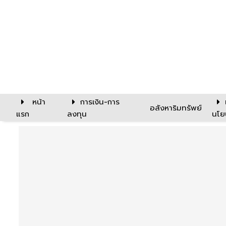
หน้า
การเงิน-การ
อสังหาริมทรัพย์
แรก
ลงทุน
นโย