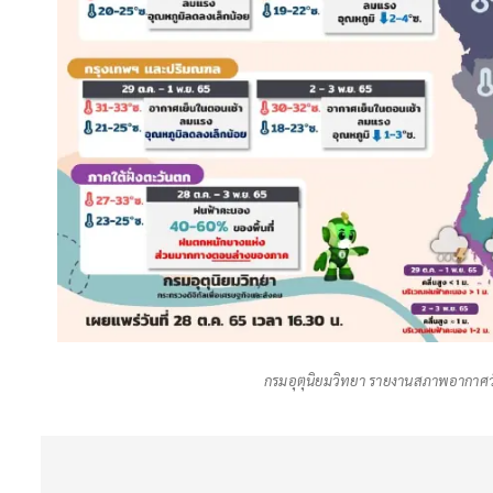
กรมอุตุนิยมวิทยา รายงานสภาพอากาศวั