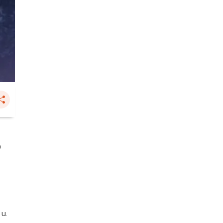
5
 น.