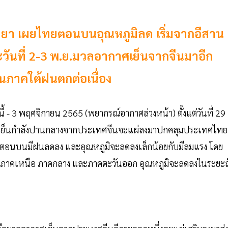
ิทยา เผยไทยตอนบนอุณหภูมิลด เริ่มจากอีสาน
ันที่ 2-3 พ.ย.มวลอากาศเย็นจากจีนมาอีก
นภาคใต้ฝนตกต่อเนื่อง
 - 3 พฤศจิกายน 2565 (พยากรณ์อากาศล่วงหน้า) ตั้งแต่วันที่ 29
าศเย็นกำลังปานกลางจากประเทศจีนจะแผ่ลงมาปกคลุมประเทศไทย
อนบนมีฝนลดลง และอุณหภูมิจะลดลงเล็กน้อยกับมีลมแรง โดย
่วนภาคเหนือ ภาคกลาง และภาคตะวันออก อุณหภูมิจะลดลงในระยะถ