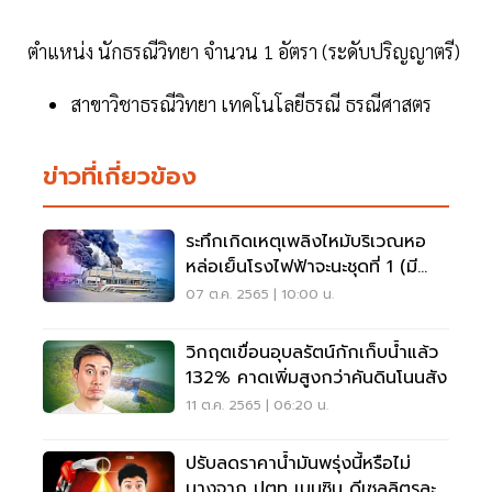
ตำแหน่ง นักธรณีวิทยา จำนวน 1 อัตรา (ระดับปริญญาตรี)
สาขาวิชาธรณีวิทยา เทคโนโลยีธรณี ธรณีศาสตร
ข่าวที่เกี่ยวข้อง
ระทึกเกิดเหตุเพลิงไหม้บริเวณหอ
หล่อเย็นโรงไฟฟ้าจะนะชุดที่ 1 (มี
คลิป)
07 ต.ค. 2565 | 10:00 น.
วิกฤตเขื่อนอุบลรัตน์กักเก็บน้ำแล้ว
132% คาดเพิ่มสูงกว่าคันดินโนนสัง
11 ต.ค. 2565 | 06:20 น.
ปรับลดราคาน้ำมันพรุ่งนี้หรือไม่
บางจาก ปตท เบนซิน ดีเซลลิตรละกี่