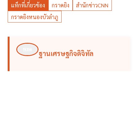
แท็กที่เกี่ยวข้อง
กราดยิง
สำนักข่าวCNN
กราดยิงหนองบัวลําภู
ฐานเศรษฐกิจดิจิทัล