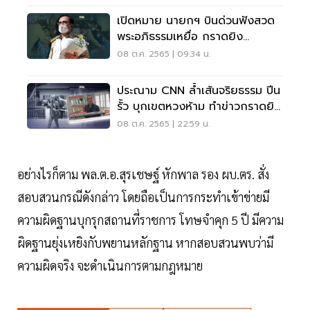
เปิดหมาย นายกฯ บินด่วนฟังสวด
พระอภิธรรมเหยื่อ กราดยิง
หนองบัวลำภู
08 ต.ค. 2565 | 09:34 น.
ประณาม CNN ล้ำเส้นจริยธรรม ปีน
รั้ว บุกเขตหวงห้าม ทำข่าวกราดยิง
หนองบัวลำภู
08 ต.ค. 2565 | 22:59 น.
อย่างไรก็ตาม พล.ต.อ.สุรเชษฐ์ หักพาล รอง ผบ.ตร. สั่ง
สอบสวนกรณีดังกล่าว โดยถือเป็นการกระทำเข้าข่ายมี
ความผิดฐานบุกรุกสถานที่ราชการ โทษจำคุก 5 ปี มีความ
ผิดฐานยุ่งเหยิงกับพยานหลักฐาน หากสอบสวนพบว่ามี
ความผิดจริง จะดำเนินการตามกฎหมาย