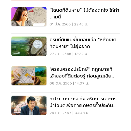
“โฉนดที่ดินหาย” ไม่ต้องตกใจ ให้ทำ
ตามนี้
01 มี.ค. 2566 | 22:43 น.
กรมที่ดินแนะขั้นตอนเมื่อ "หลักเขต
ที่ดินหาย" ไม่ยุ่งยาก
27 ส.ค. 2566 | 12:22 น.
"ครอบครองปรปักษ์" กฎหมายที่
เจ้าของที่ดินต้องรู้ ก่อนสูญเสีย
ที่ดิน
08 ต.ค. 2566 | 14:07 น.
ส.ป.ก. ถก กรมส่งเสริมการเกษตร
นำโฉนดเพื่อการเกษตรค้ำประกัน
เงินกู้
26 ม.ค. 2567 | 04:48 น.