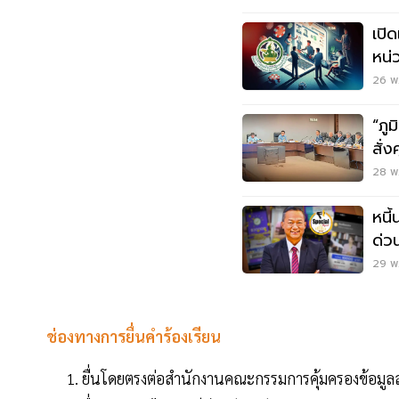
เปิ
หน่
26 พ.
“ภู
สั่
28 พ.
หนี
ด่ว
มือ
29 พ.
ช่องทางการยื่นคำร้องเรียน
ยื่นโดยตรงต่อสำนักงานคณะกรรมการคุ้มครองข้อมู