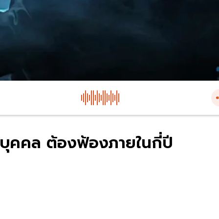
วนบุคคล ต้องฟ้องภายในกี่ปี