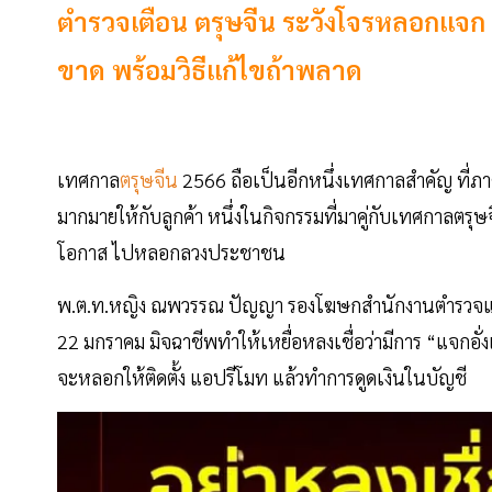
ตำรวจเตือน ตรุษจีน ระวังโจรหลอกแจก "อ
ขาด พร้อมวิธีแก้ไขถ้าพลาด
เทศกาล
ตรุษจีน
2566 ถือเป็นอีกหนึ่งเทศกาลสำคัญ ที่ภา
มากมายให้กับลูกค้า หนึ่งในกิจกรรมที่มาคู่กับเทศกาลตรุษ
โอกาส ไปหลอกลวงประชาชน
พ.ต.ท.หญิง ณพวรรณ ปัญญา รองโฆษกสำนักงานตำรวจแห่งชา
22 มกราคม มิจฉาชีพทำให้เหยื่อหลงเชื่อว่ามีการ “แจกอั่ง
จะหลอกให้ติดตั้ง แอปรีโมท แล้วทำการดูดเงินในบัญชี