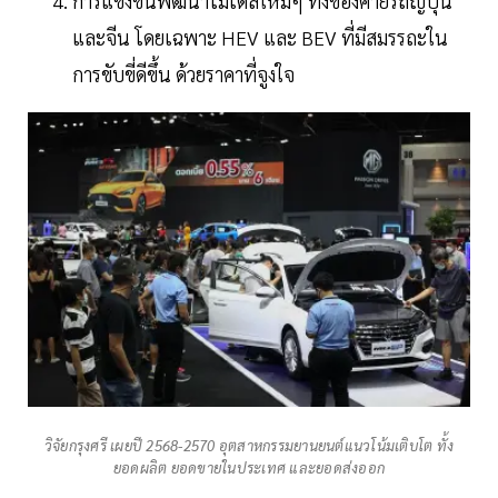
การแข่งขันพัฒนาโมเดลใหม่ๆ ทั้งของค่ายรถญี่ปุ่น
และจีน โดยเฉพาะ HEV และ BEV ที่มีสมรรถะใน
การขับขี่ดีขึ้น ด้วยราคาที่จูงใจ
วิจัยกรุงศรี เผยปี 2568-2570 อุตสาหกรรมยานยนต์แนวโน้มเติบโต ทั้ง
ยอดผลิต ยอดขายในประเทศ และยอดส่งออก