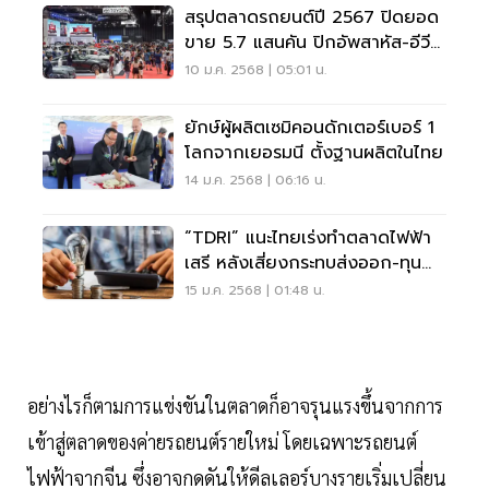
สรุปตลาดรถยนต์ปี 2567 ปิดยอด
ขาย 5.7 แสนคัน ปิกอัพสาหัส-อีวี
ร่วง
10 ม.ค. 2568 | 05:01 น.
ยักษ์ผู้ผลิตเซมิคอนดักเตอร์เบอร์ 1
โลกจากเยอรมนี ตั้งฐานผลิตในไทย
14 ม.ค. 2568 | 06:16 น.
“TDRI” แนะไทยเร่งทำตลาดไฟฟ้า
เสรี หลังเสี่ยงกระทบส่งออก-ทุน
ต่างชาติหนี
15 ม.ค. 2568 | 01:48 น.
อย่างไรก็ตามการแข่งขันในตลาดก็อาจรุนแรงขึ้นจากการ
เข้าสู่ตลาดของค่ายรถยนต์รายใหม่ โดยเฉพาะรถยนต์
ไฟฟ้าจากจีน ซึ่งอาจกดดันให้ดีลเลอร์บางรายเริ่มเปลี่ยน