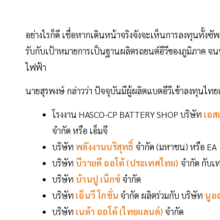
อย่างไรก็ดี เชื่อหากเดินหน้าจริงจังจะเห็นการลงทุนทั้ง
รับกับเป้าหมายการเป็นฐานผลิตรถยนต์อีวีของภูมิภาค จ
ไฟฟ้า
นายสุรพงษ์ กล่าวว่า ปัจจุบันมีผู้ผลิตแบตอีวีเข้าลงทุนไ
โรงงาน HASCO-CP BATTERY SHOP บริษัท
เอสเ
จำกัด หรือ เอ็มจี
บริษัท
พลังงานบริสุทธิ์
จำกัด (มหาชน) หรือ EA
บริษัท
บีวายดี ออโต้ (ประเทศไทย)
จำกัด กับเ
บริษัท
บ้านปู เน็กซ์
จำกัด
บริษัท
เอ็นวี โกชั่น
จำกัด ผลิตร่วมกับ บริษัท
นูอ
บริษัท
เนต้า ออโต้ (ไทยแลนด์)
จำกัด