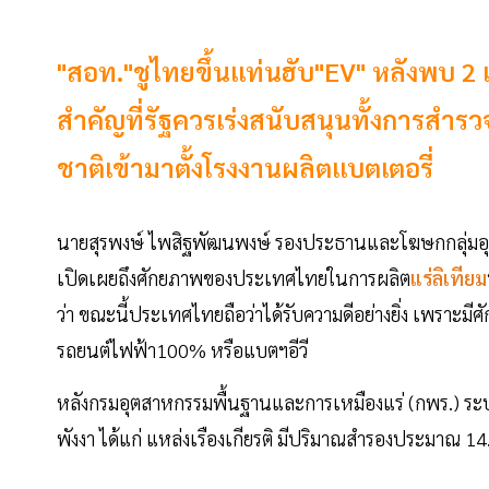
"สอท."ชูไทยขึ้นแท่นฮับ"EV" หลังพบ 2 เ
สำคัญที่รัฐควรเร่งสนับสนุนทั้งการสำร
ชาติเข้ามาตั้งโรงงานผลิตแบตเตอรี่
นายสุรพงษ์ ไพสิฐพัฒนพงษ์ รองประธานและโฆษกกลุ่มอ
เปิดเผยถึงศักยภาพของประเทศไทยในการผลิต
แร่ลิเทียม
ว่า ขณะนี้ประเทศไทยถือว่าได้รับความดีอย่างยิ่ง เพราะมี
รถยนต์ไฟฟ้า100% หรือแบตฯอีวี
หลังกรมอุตสาหกรรมพื้นฐานและการเหมืองแร่ (กพร.) ระบุว่า
พังงา ได้แก่ แหล่งเรืองเกียรติ มีปริมาณสำรองประมาณ 14