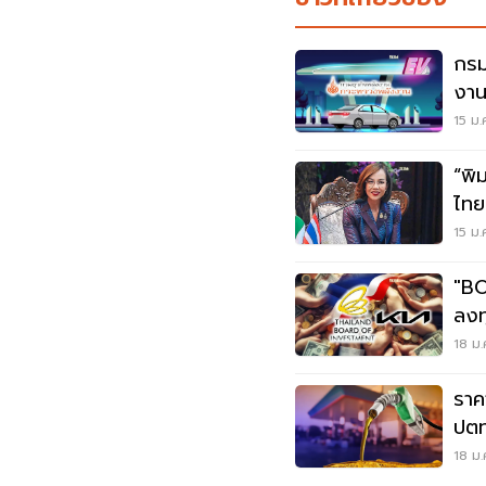
กรม
งาน
ชาร์
15 ม.
“พิ
ไทยส
ศก.
15 ม.
"BO
ลงท
18 ม.
ราค
ปตท
18 ม.