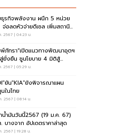
ธุรกิจพลังงาน ผนึก 5 หน่วย
 จ่อลดหัวจ่ายดีเซล เพิ่มสถานี
จอีวี
ค. 2567 | 04:23 น.
มพ์ภัทรา”เปิดแนวทางพัฒนาอุตฯ
ู่ยั่งยืน ชูนโยบาย 4 มิติสู้
โลก
ค. 2567 | 05:29 น.
I"ยัน"KIA"ยังพิจารณาแผน
ุนในไทย
ค. 2567 | 08:14 น.
าน้ำมันวันนี้2567 (19 ม.ค. 67)
. บางจาก อัปเดตราคาล่าสุด
ค. 2567 | 19:28 น.