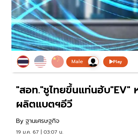
Play
"สอท."ชูไทยขึ้นแท่นฮับ"EV"
ผลิตแบตฯอีวี
By
ฐานเศรษฐกิจ
19 ม.ค. 67 | 03:07 น.