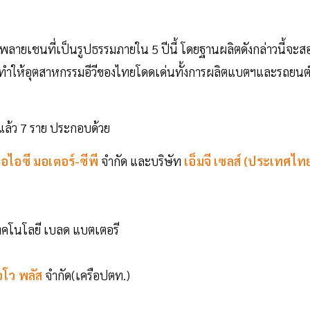
ซัพพลายเชนที่เป็นรูปธรรมภายใน 5 ปีนี้ โดยฐานผลิตดังกล่าวนี้จะ
นทำให้อุตสาหกรรมอีวีของไทยโดดเด่นทั้งการผลิตแบตฯและรถยนต
ทยแล้ว 7 ราย ประกอบด้วย
อไอซี มอเตอร์-ซีพี
จำกัด และบริษัท
เอ็มจี เซลส์ (ประเทศไท
ทคโนโลยี เบลด แบตเตอรี
อโว พลัส
จำกัด(เครือปตท.)