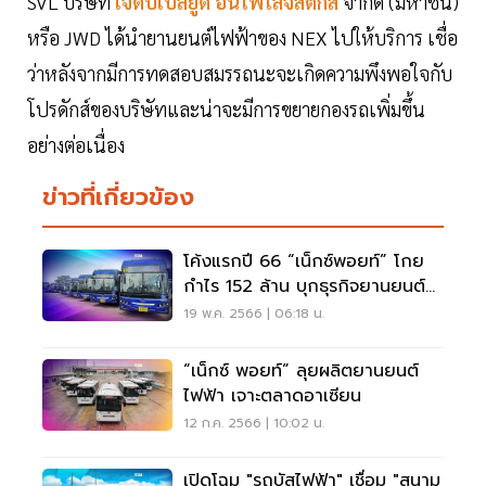
SVL บริษัท
เจดับเบิ้ลยูดี อินโฟโลจิสติกส์
จำกัด (มหาชน)
หรือ JWD ได้นำยานยนต์ไฟฟ้าของ NEX ไปให้บริการ เชื่อ
ว่าหลังจากมีการทดสอบสมรรถนะจะเกิดความพึงพอใจกับ
โปรดักส์ของบริษัทและน่าจะมีการขยายกองรถเพิ่มขึ้น
อย่างต่อเนื่อง
ข่าวที่เกี่ยวข้อง
โค้งแรกปี 66 “เน็กซ์พอยท์” โกย
กำไร 152 ล้าน บุกธุรกิจยานยนต์
ไฟฟ้าเชิงพาณิชย์
19 พ.ค. 2566 | 06:18 น.
“เน็กซ์ พอยท์” ลุยผลิตยานยนต์
ไฟฟ้า เจาะตลาดอาเซียน
12 ก.ค. 2566 | 10:02 น.
เปิดโฉม "รถบัสไฟฟ้า" เชื่อม "สนาม