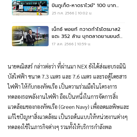
บินภูเก็ต-หาดราไวย์" 100 บาท
ตลอดสาย
25 ก.ค. 2566 | 10:02 น.
เน็กซ์ พอยท์ กวาดกำไรไตรมาส2
แตะ 352 ล้าน บุกตลาดยานยนต์
ไฟฟ้า
17 ส.ค. 2566 | 10:59 น.
นายคณิสสร์ กล่าวต่อว่า ที่ผ่านมา NEX ยังได้ส่งมอบรถมินิ
บัสไฟฟ้า ขนาด 7.3 เมตร และ 7.6 เมตร และรถตู้โดยสาร
ไฟฟ้า ให้กับกองทัพเรือ เป็นความร่วมมือในโครงการ
ทดลองรถพลังงานไฟฟ้า ถือเป็นหนึ่งในการจัดการสิ่ง
แวดล้อมของกองทัพเรือ (Green Navy) เพื่อลดมลพิษและ
แก้ไขปัญหาสิ่งแวดล้อม เป็นรถต้นแบบให้หน่วยงานต่างๆ
ทดลองใช้ในภารกิจต่างๆ รวมทั้งให้บริการกำลังพล