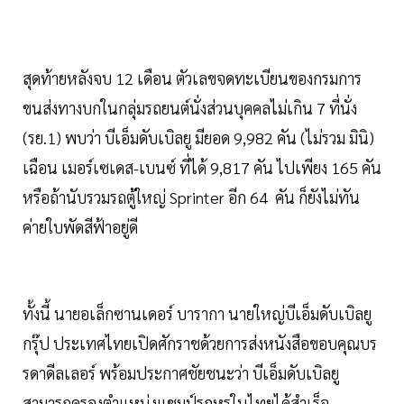
สุดท้ายหลังจบ 12 เดือน ตัวเลขจดทะเบียนของกรมการ
ขนส่งทางบกในกลุ่มรถยนต์นั่งส่วนบุคคลไม่เกิน 7 ที่นั่ง
(รย.1) พบว่า บีเอ็มดับเบิลยู มียอด 9,982 คัน (ไม่รวม มินิ)
เฉือน เมอร์เซเดส-เบนซ์ ที่ได้ 9,817 คัน ไปเพียง 165 คัน
หรือถ้านับรวมรถตู้ใหญ่ Sprinter อีก 64 คัน ก็ยังไม่ทัน
ค่ายใบพัดสีฟ้าอยู่ดี
ทั้งนี้ นายอเล็กซานเดอร์ บารากา นายใหญ่บีเอ็มดับเบิลยู
กรุ๊ป ประเทศไทยเปิดศักราชด้วยการส่งหนังสือขอบคุณบร
รดาดีลเลอร์ พร้อมประกาศชัยชนะว่า บีเอ็มดับเบิลยู
สามารถครองตำแหน่งแชมป์รถหรูในไทยได้สำเร็จ