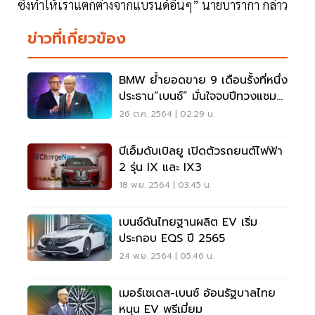
ซึ่งทำให้เราแตกต่างจากแบรนด์อื่นๆ” นายบารากา กล่าว
ข่าวที่เกี่ยวข้อง
BMW ย้ำยอดขาย 9 เดือนรั้งที่หนึ่ง
ประธาน“เบนซ์” มั่นใจจบปีทวงแชมป์
รถหรูแน่
26 ต.ค. 2564 | 02:29 น.
บีเอ็มดับเบิลยู เปิดตัวรถยนต์ไฟฟ้า
2 รุ่น IX และ IX3
18 พ.ย. 2564 | 03:45 น.
เบนซ์ดันไทยฐานผลิต EV เริ่ม
ประกอบ EQS ปี 2565
24 พ.ย. 2564 | 05:46 น.
เมอร์เซเดส-เบนซ์ อ้อนรัฐบาลไทย
หนุน EV พรีเมี่ยม