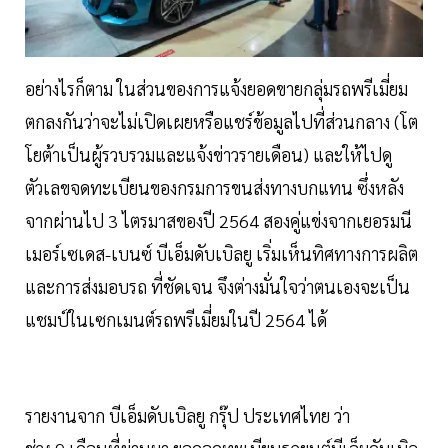
อย่างไรก็ตาม ในส่วนของการแจ้งยอดขายกลุ่มรถพรีเมี่ยม
ตกลงกันว่าจะไม่เปิดเผยหรือแชร์ข้อมูลไปที่ส่วนกลาง (โต
โยต้าเป็นผู้รวบรวมและแจ้งข่าวรายเดือน) และให้ไปดู
ตัวเลขจดทะเบียนของกรมการขนส่งทางบกแทน ซึ่งหลัง
จากผ่านไป 3 ไตรมาสของปี 2564 สองคู่แข่งจากเยอรมนี
เมอร์เซเดส-เบนซ์ บีเอ็มดับเบิลยู เริ่มเห็นทิศทางการผลิต
และการส่งมอบรถ ที่ชัดเจน จึงต่างมั่นใจว่าตนเองจะเป็น
แชมป์ในเซกเมนต์รถพรีเมี่ยมในปี 2564 ได้
รายงานจาก บีเอ็มดับเบิลยู กรุ๊ป ประเทศไทย ว่า