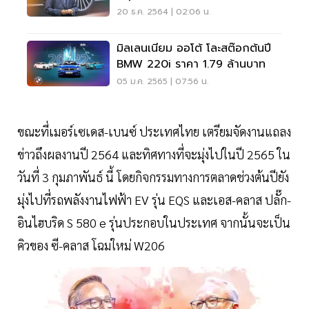
20 ธ.ค. 2564 | 02:06 น.
มิลเลนเนียม ออโต้ โละสต๊อกต้นปี
BMW 220i ราคา 1.79 ล้านบาท
05 ม.ค. 2565 | 07:56 น.
ขณะที่เมอร์เซเดส-เบนซ์ ประเทศไทย เตรียมจัดงานแถลง
ข่าวถึงผลงานปี 2564 และทิศทางที่จะมุ่งไปในปี 2565 ใน
วันที่ 3 กุมภาพันธ์ นี้ โดยกิจกรรมทางการตลาดช่วงต้นปียัง
มุ่งไปที่รถพลังงานไฟฟ้า EV รุ่น EQS และเอส-คลาส ปลั๊ก-
อินไฮบริด S 580 e รุ่นประกอบในประเทศ จากนั้นจะเป็น
คิวของ ซี-คลาส โฉมใหม่ W206