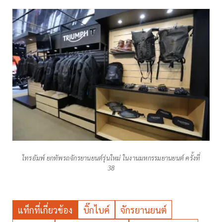
ไทรอัมพ์ ยกทัพรถจักรยานยนต์รุ่นใหม่ ในงานมหกรรมยานยนต์ ครั้งที่
38
แท็กที่เกี่ยวข้อง
บิ๊กไบค์
จักรยานยนต์