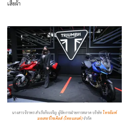
เสื้อผ้า
นางสาวจิราพร สำเร็จกิจเจริญ ผู้จัดการฝ่ายการตลาด บริษัท
ไทรอัมพ์
มอเตอร์ไซเคิลส์ (ไทยแลนด์)
จำกัด