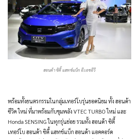
ฮอนด้า ซิตี้ แฮทช์แบ็ก อี:เอชอีวี
พร้อมทั้งยนตรกรรมในกลุ่มเทอร์โบรุ่นยอดนิยม ทั้ง ฮอนด้า
ซีวิค ใหม่ ที่มาพร้อมกับขุมพลัง VTEC TURBO ใหม่ และ
Honda SENSING ในทุกรุ่นย่อย รวมทั้ง ฮอนด้า ซิตี้
เทอร์โบ ฮอนด้า ซิตี้ แฮทช์แบ็ก ฮอนด้า แอคคอร์ด