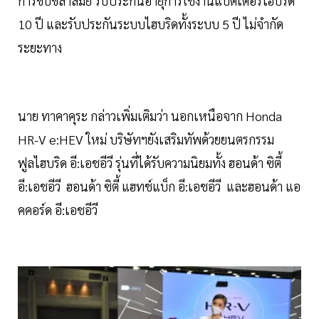
การขับขี่ล้ำสมัย รับประกันอายุการใช้งานแบตเตอรี่ไฮบริด
10 ปี และรับประกันระบบไฮบริดทั้งระบบ 5 ปี ไม่จำกัด
ระยะทาง
นาย ทาคาคุระ กล่าวเพิ่มเติมว่า นอกเหนือจาก Honda
HR-V e:HEV ใหม่ บริษัทฯยังเสริมทัพด้วยยนตรกรรม
ฟูลไฮบริด อี:เอชอีวี รุ่นที่ได้รับความนิยมทั้ง ฮอนด้า ซิตี้
อี:เอชอีวี ฮอนด้า ซิตี้ แฮทช์แบ็ก อี:เอชอีวี และฮอนด้า แอ
คคอร์ด อี:เอชอีวี