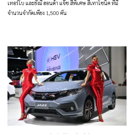
เทอร์โบ และยังมี ฮอนด้า แจ๊ซ สีพิเศษ สีเทาโซนิค ที่มี
จำนวนจำกัดเพียง 1,500 คัน