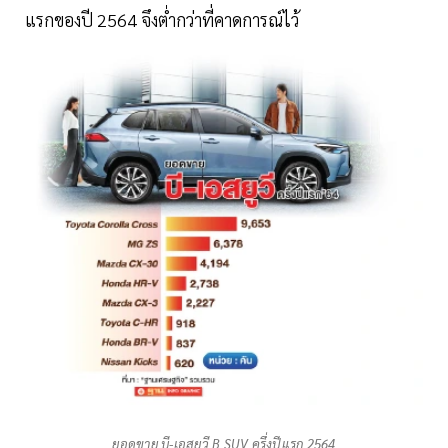
แรกของปี 2564 จึงตํ่ากว่าที่คาดการณ์ไว้
ยอดขาย บี-เอสยูวี B SUV ครึ่งปีแรก 2564