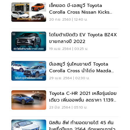
เช็คยอด บี-เอสยูวี Toyota
Corolla Cross Nissan Kicks
ขายได้กี่คัน
20 ก.ย. 2563 | 12:40 น.
โตโยต้าเปิดตัว EV Toyota BZ4X
ขายกลางปี 2022
19 เม.ย. 2564 | 03:25 น.
บีเอสยูวี รุ่นไหนขายดี Toyota
Corolla Cross นำโด่ง Mazda
CX แรงทุกตัว
29 เม.ย. 2564 | 02:30 น.
Toyota C-HR 2021 เหลือรุ่นย่อย
เดียว เพิ่มออพชั่น ลดราคา 1.139
ล้านบาท
23 มิ.ย. 2564 | 05:10 น.
นิสสัน ลีฟ ทำยอดขายได้ 45 คัน
ในครึ่งปีแรก 2564 อัดแพกเกจร่วม