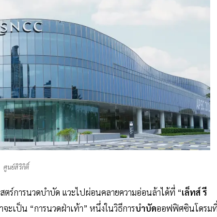
ศูนย์สิริกิติ์
สตร์การนวดบำบัด แวะไปผ่อนคลายความอ่อนล้าได้ที่ “
เล็ทส์
รี
่ว่าจะเป็น “การนวดฝ่าเท้า” หนึ่งในวิธีการ
บำบัด
ออฟฟิศซินโดรมที