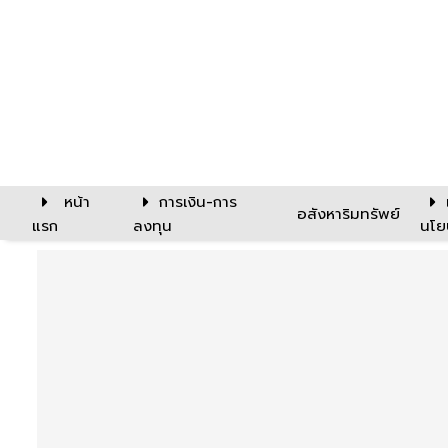
หน้า
การเงิน-การ
อสังหาริมทรัพย์
แรก
ลงทุน
นโย