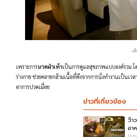
เล็
เพราะการ
นวดฝ่าเท้า
เป็นการดูแลสุขภาพแบบองค์รวม โดย
ร่างกาย ช่วยคลายกล้ามเนื้อที่ตึงจากการนั่งทำงานเป็
อาการปวดเมื่อย
ข่าวที่เกี่ยวข้อง
ว๊าว
อาห
แห่
12 ต.