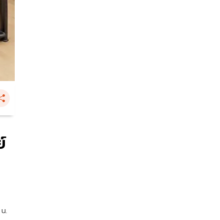
์
 น.