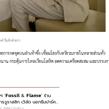
ทส์ รีแล็กซ์ สปา
การกดจุดบนฝ่าเท้าซึ่ง เชื่อมโยงกับอวัยวะภายในหลายส่วนทั่ว
นเวลานาน กระตุ้นการไหลเวียนโลหิต ลดความเครียดสะสม และบรรเท
ๆ '𝗙𝗼𝘀𝘀𝗶𝗹 & 𝗙𝗹𝗮𝗺𝗲' ร้าน
ารจูราสสิก เวิล์ด นอกธีมปาร์ค
งแรกของโลก
ค. 2568 | 01:45 น.