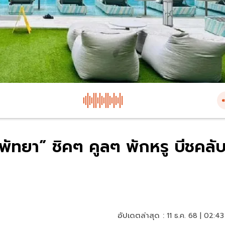
 พัทยา” ชิคๆ คูลๆ พักหรู บีชคลั
อัปเดตล่าสุด :
11 ธ.ค. 68 | 02:43