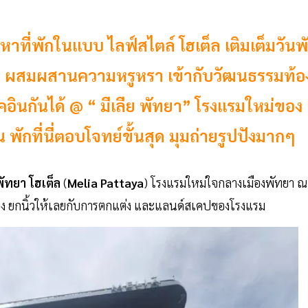
ที่พักในแบบ ไลฟ์สไตล์ โฮเต็ล เติมเต็มวันพ
ร์น ผสมผสานความหรูหรา เข้ากับวัฒนธรรมท้อ
คอินกันได้ @ “ มีเลีย พัทยา” โรงแรมใหม่ของ
กที่นี่ตอบโจทย์ขั้นสุด มุมถ่ายรูปปังมากๆ
พัทยา
โฮเต็ล
(
Melia
Pattaya
) โรงแรมใหม่ใจกลางเมืองพัทยา ณ
ีนี้เอง ยกนิ้วให้เลยกับการตกแต่ง และแลนด์สเคปของโรงแรม