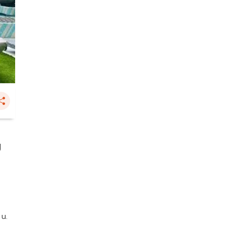
บ
 น.