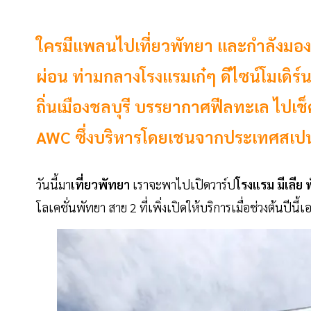
ใครมีแพลนไปเที่ยวพัทยา และกำลังมองหา
ผ่อน ท่ามกลางโรงแรมเก๋ๆ ดีไซน์โมเดิ
ถิ่นเมืองชลบุรี บรรยากาศฟีลทะเล ไปเช็
AWC ซึ่งบริหารโดยเชนจากประเทศสเปน พั
วันนี้มา
เที่ยวพัทยา
เราจะพาไปเปิดวาร์ป
โรงแรม
มีเลีย
โลเคชั่นพัทยา สาย 2 ที่เพิ่งเปิดให้บริการเมื่อช่วงต้นป