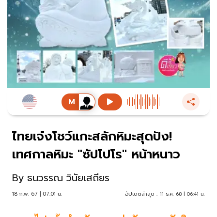
ไทยเจ๋งโชว์แกะสลักหิมะสุดปัง!
เทศกาลหิมะ "ซัปโปโร" หน้าหนาว
By
ธนวรรณ วินัยเสถียร
18 ก.พ. 67 | 07:01 น.
อัปเดตล่าสุด :
11 ธ.ค. 68 | 06:41 น.