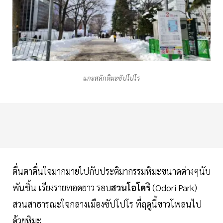
แกะสลักหิมะซัปโปโร
ตื่นตาตื่นใจมากมายไปกับประติมากรรมหิมะขนาดต่างๆนับ
พันชิ้น เรียงรายทอดยาว รอบ
สวนโอโดริ
(Odori Park)
สวนสาธารณะใจกลางเมืองซัปโปโร ที่ฤดูนี้ขาวโพลนไป
ด้วยหิมะ