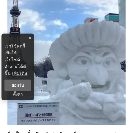
×
เราใช้คุกกี้
เพื่อให้
เว็บไซต์
ทำงานได้ดี
ขึ้น
เพิ่มเติม
ยอมรับ
ตั้งค่า