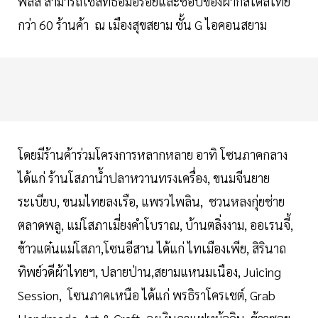
พลัส สามารถใช้สิทธิอิ่มอร่อยและช็อปของฝากสไตล์ไทย
กว่า 60 ร้านค้า ณ เมืองสุขสยาม ชั้น G ไอคอนสยาม
โดยมีร้านค้าร่วมโครงการหลากหลาย อาทิ โซนภาคกลาง
ได้แก่ ร้านโสภาน้ำปลาหวานทรงเครื่อง, ขนมจีนยาย
ระเบียบ, ขนมไทยลงเรือ, แพรวไพลิน, ชวนหลงกุ่ยช่าย
ตลาดพลู, แม่โสภาเมี่ยงคำโบราณ, บ้านตลิ่งงาม, ออเรนจี้,
ข้าวแต๋นแม่โสภา,โซนอีสาน ได้แก่ ไทเมืองเพีย, สิรินาถ
ทิพย์วดีผ้าไทยฯ, ปลายป่าน,สยามแหนมเนือง, Juicing
Session, โซนภาคเหนือ ได้แก่ พรธิราโครเชต์, Grab