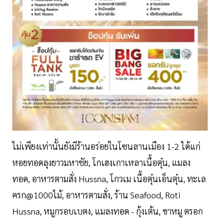
ไม่เพียงเท่านั้นยังมีร้านอร่อยในโซนลานเมือง 1-2 ได้แก่
หอยทอดลุงยาวมหาชัย, โกเฮงเกาเหลาเนื้อตุ๋น, แมลง
ทอด, อาหารตามสั่ง Hussna, โกวเม เนื้อตุ๋นเอ็นตุ๋น, ทะเล
ครก@1000ไม้, อาหารตามสั่ง, ร้าน Seafood, Roti
Hussna, หมูกรอบเบตง, แมลงทอด - กุ้งเต้น, ขาหมู ตรอก