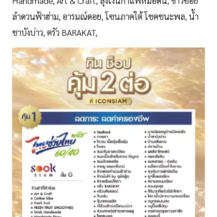
Handmade, Art & Craft, ลุงเงินกาแฟหม้อดิน, ข้าวซอย
ลำดวนฟ้าฮ่าม, อารมณ์ดอย, โซนภาคใต้ โชคชนะพล, น้ำ
ชาบังบ่าว, ครัว BARAKAT,