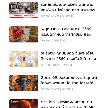
รับผลิตเสื้อโปโล บริษัท พนักงาน
ออฟฟิศ เนื้อผ้าคัดเกรด งานผลิต
ได้มาตรฐาน
07 ส.ค. 2569 | 05:09 น.
'พยุหยาตราทางชลมารค 2569'
ทร.เปิดกำหนดการฝึกซ้อม และ
วันพระราชพิธี จุดชมขบวน
06 ส.ค. 2569 | 02:14 น.
วันธงชัย ฤกษ์มงคล วันพระเดือน
สิงหาคม 2569 ตรงกับวันใด กาง
ปฏิทินเช็กที่นี่
03 ส.ค. 2569 | 05:14 น.
2 ส.ค. 69 วันสันคสติจตุรถี ฤกษ์ดี
ไหว้พระพิฆเนศ ปัดเป่าอุปสรรคให้
ชีวิตปัง
02 ส.ค. 2569 | 03:28 น.
ดาวอังคารเทพแห่งสงครามเด่น
พยากรณ์วันที่ 2 - 8 ส.ค. 2569