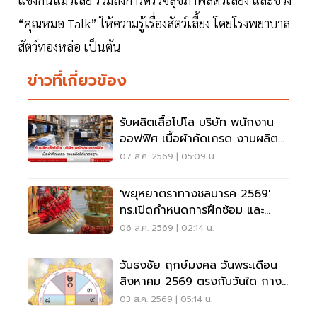
“คุณหมอ Talk” ให้ความรู้เรื่องสัตว์เลี้ยง โดยโรงพยาบาล
สัตว์ทองหล่อ เป็นต้น
ข่าวที่เกี่ยวข้อง
รับผลิตเสื้อโปโล บริษัท พนักงาน
ออฟฟิศ เนื้อผ้าคัดเกรด งานผลิต
ได้มาตรฐาน
07 ส.ค. 2569 | 05:09 น.
'พยุหยาตราทางชลมารค 2569'
ทร.เปิดกำหนดการฝึกซ้อม และ
วันพระราชพิธี จุดชมขบวน
06 ส.ค. 2569 | 02:14 น.
วันธงชัย ฤกษ์มงคล วันพระเดือน
สิงหาคม 2569 ตรงกับวันใด กาง
ปฏิทินเช็กที่นี่
03 ส.ค. 2569 | 05:14 น.