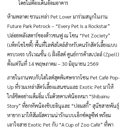
โดยไม่ต้องเดินอ้อมอาคาร
ห้ามพลาด! ชวนเหล่า Pet Lover มาร่วมสนุกในงาน
Future Park Petrock – “Every Pet is a Rockstar”
ปล่อยพลังสตาร์ของต้าวขนฟู ณ โซน “Pet Zociety”
(เพ็ทโซไซตี้) พื้นที่ไลฟ์สไตล์สำหรับคนรักสัตว์เลี้ยงแบบ
ครบวงจร บริเวณชั้น G ฝั่งอีสต์ ศูนย์การค้าสเปลล์ (Zpell)
ตั้งแต่วันที่ 14 พฤษภาคม – 30 มิถุนายน 2569
ภายในงานพบกับไฮไลต์สุดพิเศษจากโซน Pet Café Pop-
Up ที่รวมเหล่าสัตว์เลี้ยงแสนซนและ Exotic Pet มาให้
ใกล้ชิดอย่างเต็มอิ่ม เริ่มด้วยคาเฟ่น้องหมา “Shibainu
Story” ที่ยกทัพน้องชิบะอินุและ “ปอมสกี้” สุนัขสายพันธุ์
หายาก มาให้สัมผัสความน่ารักแบบเอ็กซ์คลูซีฟ พร้อม
เอาใจสาย Exotic Pet กับ “A Cup of Zoo Café” ที่พา