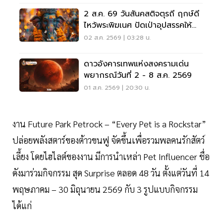
2 ส.ค. 69 วันสันคสติจตุรถี ฤกษ์ดี
ไหว้พระพิฆเนศ ปัดเป่าอุปสรรคให้
ชีวิตปัง
02 ส.ค. 2569 | 03:28 น.
ดาวอังคารเทพแห่งสงครามเด่น
พยากรณ์วันที่ 2 - 8 ส.ค. 2569
01 ส.ค. 2569 | 20:30 น.
งาน Future Park Petrock – “Every Pet is a Rockstar”
ปล่อยพลังสตาร์ของต้าวขนฟู จัดขึ้นเพื่อรวมพลคนรักสัตว์
เลี้ยง โดยไฮไลต์ของงาน มีการนำเหล่า Pet Influencer ชื่อ
ดังมาร่วมกิจกรรม สุด Surprise ตลอด 48 วัน ตั้งแต่วันที่ 14
พฤษภาคม – 30 มิถุนายน 2569 กับ 3 รูปแบบกิจกรรม
ได้แก่