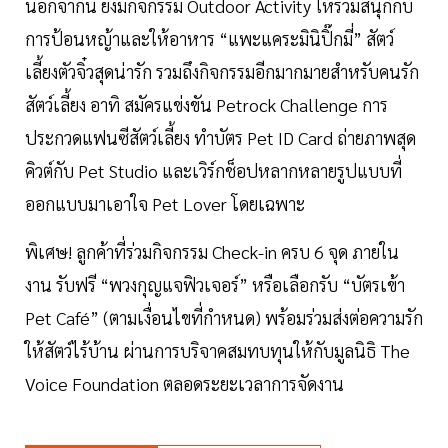
นอกจากนี้ ยังมีกิจกรรม Outdoor Activity ให้ร่วมสนุกกับ
การป้อนหญ้าและให้อาหาร “แพะแคระมินิปิ๊กมี่” สัตว์
เลี้ยงตัวจิ๋วสุดน่ารัก รวมถึงกิจกรรมอีกมากมายสำหรับคนรัก
สัตว์เลี้ยง อาทิ สมัครแข่งขัน Petrock Challenge การ
ประกวดแฟนซีสัตว์เลี้ยง ทำบัตร Pet ID Card ถ่ายภาพสุด
คิวต์กับ Pet Studio และเวิร์กช็อปหลากหลายรูปแบบที่
ออกแบบมาเอาใจ Pet Lover โดยเฉพาะ
พิเศษ! ลูกค้าที่ร่วมกิจกรรม Check-in ครบ 6 จุด ภายใน
งาน รับฟรี “พวงกุญแจฟิวเจอร์” หรือเลือกรับ “บัตรเข้า
Pet Café” (ตามเงื่อนไขที่กำหนด) พร้อมร่วมส่งต่อความรัก
ให้สัตว์ไร้บ้าน ผ่านการบริจาคสมทบทุนให้กับมูลนิธิ The
Voice Foundation ตลอดระยะเวลาการจัดงาน