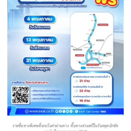
รายชื่อทางพิเศษที่ยกเว้นค่าผ่านทาง -ขึ้นทางด่วนฟรีในวันหยุดนักขัต