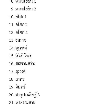
พหลโยธิน 1
พหลโยธิน 2
อโศก1
อโศก 2
อโศก 4
ยมราช
อุรุพงศ์
หัวลำโพง
สะพานสว่าง
สุรวงศ์
สาทร
จันทร์
สาธุประดิษฐ์ 3
พระรามสาม