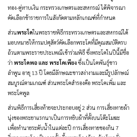
ทอง-คู่หาบเงิน กระทรวงเกษตรและสหกรณ์ ได้พิจารณา
คัดเลือกข้าราชการในสังกัดตามหลักเกณฑ์ที่กำหนด
ส่วน
พระโค
ในพระราชพิธีกระทรวงเกษตรและสหกรณ์ได้
มอบหมายให้กรมปศุสัตว์คัดเลือกพระโคที่มีคุณสมบัติครบ
ถ้วนตามพระราชประเพณีเข้าร่วมพิธี ซึ่งพระโคในปีนี้มีชื่อ
ว่า
พระโคพอ และ พระโคเพียง
ซึ่งเป็นโคพันธุ์ขาว
ลำพูน อายุ 13 ปี โดยมีลักษณะขาวสง่างามและมีรูปลักษณ์
สมบูรณ์ตามเกณฑ์ ส่วนพระโคสำรองคือ พระโคเพิ่ม และ
พระโคพูล
ส่วนพิธีการเสี่ยงท้ายจะประกอบอยู่ 2 ส่วน การเสี่ยงทายผ้า
นุ่งของพระยาแรกนาเป็นการหยิบผ้าที่ตั้งบนโต๊ะโมฆะ
เพื่อทำนายระดับน้ำในแต่ละปี การเสี่ยงทายของกิน 7