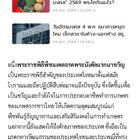
มงคล" 2569 พระโคกินอะไร?
03 พ.ค. 2569 | 02:00 น.
วันฉัตรมงคล 4 พ.ค. ธนาคารหยุด
ไหม เช็กสาขาในห้าง-นอกห้าง สรุป
วันหยุดพ.ค.ที่นี่
03 พ.ค. 2569 | 10:28 น.
อนึ่ง
พระราชพิธีพืชมงคลจรดพระนังคัลแรกนาขวัญ
เป็นพระราชพิธีสำคัญของประเทศไทยมาตั้งแต่สมัย
โบราณและถือปฏิบัติสืบต่อมาจนถึงปัจจุบัน ซึ่งจัดขึ้นเพื่อ
เป็นขวัญและกำลังใจในการประกอบอาชีพทำการเกษตร
ของเกษตรกรชาวไทย ให้เกิดความอุดมสมบูรณ์แก่
พืชพันธุ์ธัญญาหารและเสริมสิริมงคลในการทำเกษตร
นอกจากนี้ยังแสดงให้ถึงศักยภาพของประเทศ ซึ่งถือเป็น
มรดกทางวัฒนธรรมของประเทศไทยและประเพณีที่ทรง