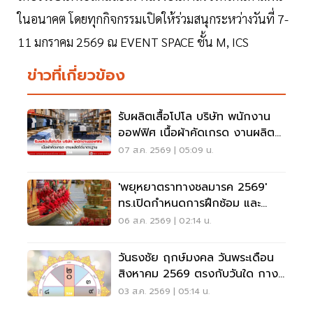
ในอนาคต โดยทุกกิจกรรมเปิดให้ร่วมสนุกระหว่างวันที่ 7-
11 มกราคม 2569 ณ EVENT SPACE ชั้น M, ICS
ข่าวที่เกี่ยวข้อง
รับผลิตเสื้อโปโล บริษัท พนักงาน
ออฟฟิศ เนื้อผ้าคัดเกรด งานผลิต
ได้มาตรฐาน
07 ส.ค. 2569 | 05:09 น.
'พยุหยาตราทางชลมารค 2569'
ทร.เปิดกำหนดการฝึกซ้อม และ
วันพระราชพิธี จุดชมขบวน
06 ส.ค. 2569 | 02:14 น.
วันธงชัย ฤกษ์มงคล วันพระเดือน
สิงหาคม 2569 ตรงกับวันใด กาง
ปฏิทินเช็กที่นี่
03 ส.ค. 2569 | 05:14 น.