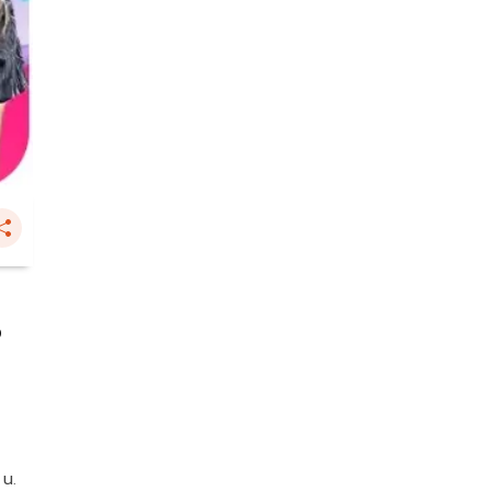
8
 น.