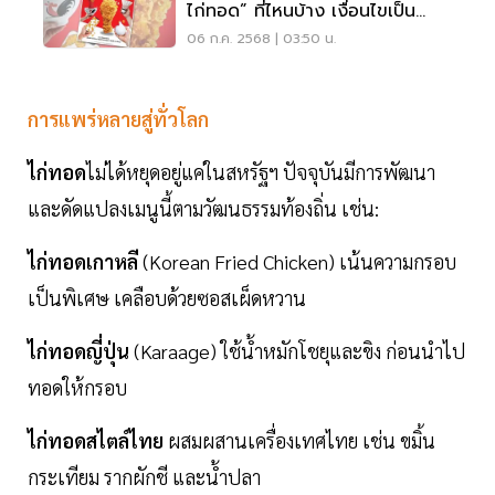
ไก่ทอด” ที่ไหนบ้าง เงื่อนไขเป็น
อย่างไร เช็คที่นี่
06 ก.ค. 2568 | 03:50 น.
การแพร่หลายสู่ทั่วโลก
ไก่ทอด
ไม่ได้หยุดอยู่แค่ในสหรัฐฯ ปัจจุบันมีการพัฒนา
และดัดแปลงเมนูนี้ตามวัฒนธรรมท้องถิ่น เช่น:
ไก่ทอดเกาหลี
(Korean Fried Chicken) เน้นความกรอบ
เป็นพิเศษ เคลือบด้วยซอสเผ็ดหวาน
ไก่ทอดญี่ปุ่น
(Karaage) ใช้น้ำหมักโชยุและขิง ก่อนนำไป
ทอดให้กรอบ
ไก่ทอดสไตล์ไทย
ผสมผสานเครื่องเทศไทย เช่น ขมิ้น
กระเทียม รากผักชี และน้ำปลา