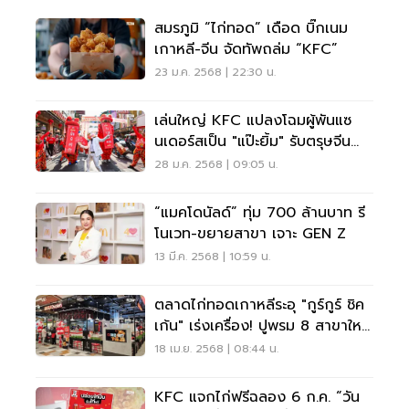
สมรภูมิ “ไก่ทอด” เดือด บิ๊กเนม
เกาหลี-จีน จัดทัพถล่ม “KFC”
23 ม.ค. 2568 | 22:30 น.
เล่นใหญ่ KFC แปลงโฉมผู้พันแซ
นเดอร์สเป็น "แป๊ะยิ้ม" รับตรุษจีน
68
28 ม.ค. 2568 | 09:05 น.
“แมคโดนัลด์” ทุ่ม 700 ล้านบาท รี
โนเวท-ขยายสาขา เจาะ GEN Z
13 มี.ค. 2568 | 10:59 น.
ตลาดไก่ทอดเกาหลีระอุ "กูร์กูร์ ชิค
เก้น" เร่งเครื่อง! ปูพรม 8 สาขาใหม่
ปี 2568
18 เม.ย. 2568 | 08:44 น.
KFC แจกไก่ฟรีฉลอง 6 ก.ค. “วัน