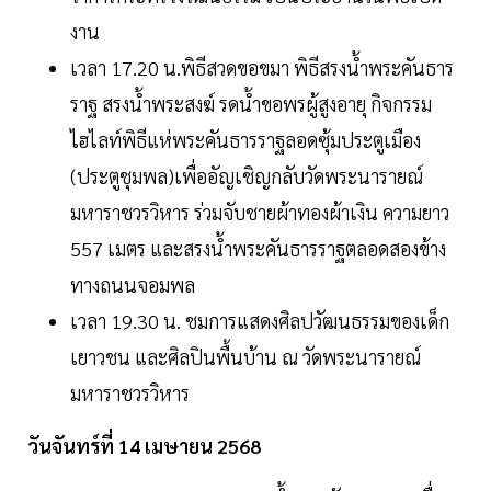
งาน
เวลา 17.20 น.พิธีสวดขอขมา พิธีสรงน้ำพระคันธาร
ราฐ สรงน้ำพระสงฆ์ รดน้ำขอพรผู้สูงอายุ กิจกรรม
ไฮไลท์พิธีแห่พระคันธารราฐลอดซุ้มประตูเมือง
(ประตูชุมพล)เพื่ออัญเชิญกลับวัดพระนารายณ์
มหาราชวรวิหาร ร่วมจับชายผ้าทองผ้าเงิน ความยาว
557 เมตร และสรงน้ำพระคันธารราฐตลอดสองข้าง
ทางถนนจอมพล
เวลา 19.30 น. ชมการแสดงศิลปวัฒนธรรมของเด็ก
เยาวชน และศิลปินพื้นบ้าน ณ วัดพระนารายณ์
มหาราชวรวิหาร
วันจันทร์ที่ 14 เมษายน 2568