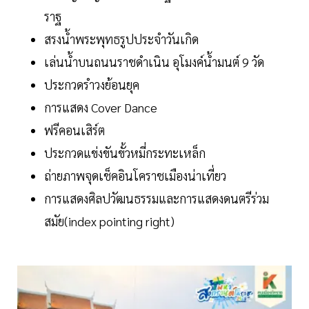
ราฐ
สรงน้ำพระพุทธรูปประจำวันเกิด
เล่นน้ำบนถนนราชดำเนิน อุโมงค์น้ำมนต์ 9 วัด
ประกวดรำวงย้อนยุค
การแสดง Cover Dance
ฟรีคอนเสิร์ต
ประกวดแข่งขันขั้วหมี่กระทะเหล็ก
ถ่ายภาพจุดเช็คอินโคราชเมืองน่าเที่ยว
การแสดงศิลปวัฒนธรรมและการแสดงดนตรีร่วม
สมัย(index pointing right)