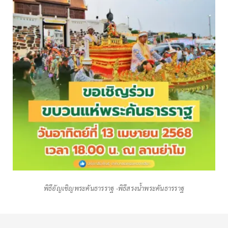
พิธีอัญเชิญพระคันธารราฐ -พิธีสรงน้ำพระคันธารราฐ