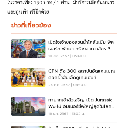
ในราคาเพียง 190 บาท / 1 ท่าน มีบริการเสื้อกันหนาว
และถุงเท้า ฟรีอีกด้วย
ข่าวที่เกี่ยวข้อง
เปิดใจเจ้าของสวนน้ำโคลัมเบีย พิค
เจอร์ส พัทยา สร้างอาณาจักร 3
พันล้าน
10 ส.ค. 2567 | 05:40 น.
CPN ดึง 300 สถาบันอัดแคมเปญ
ตอกย้ำฮับเอ็ดดูเทนเม้นท์
24 ต.ค. 2567 | 08:30 น.
ทายาทเจ้าสัวเจริญ เปิด Jurassic
World อิมเมอร์ซีฟใหญ่สุดในโลก
เอเชียทีค
16 ธ.ค. 2567 | 13:02 น.