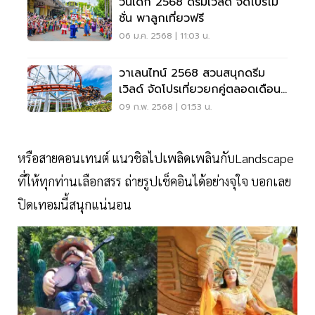
วันเด็ก 2568 ดรีมเวิลด์ จัดโปรโม
ชั่น พาลูกเที่ยวฟรี
06 ม.ค. 2568 | 11:03 น.
วาเลนไทน์ 2568 สวนสนุกดรีม
เวิลด์ จัดโปรเที่ยวยกคู่ตลอดเดือน
กุมภาพันธ์นี้
09 ก.พ. 2568 | 01:53 น.
หรือสายคอนเทนต์ แนวชิลไปเพลิดเพลินกับLandscape
ที่ให้ทุกท่านเลือกสรร ถ่ายรูปเช็คอินได้อย่างจุใจ บอกเลย
ปิดเทอมนี้สนุกแน่นอน