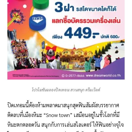
โปรโมชันฉลองปิดเทอม สวนสนุก ดรีมเวิลด์
ปิดเทอมนี้ต้องห้ามพลาดมาสนุกสุดฟินสัมผัสบรรยากาศ
ติดลบที่เมืองหิมะ “Snow town” เสมือนอยู่ในขั้วโลกที่มี
หิมะตกตลอดวัน สนุกกับการเล่นสไลเดอร์ ให้ฟินอย่างจุใจ