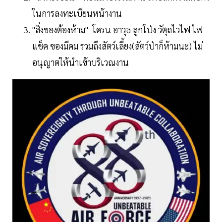
ในการลงทะเบียนหน้างาน
"สิ่งของต้องห้าม" โดรน อาวุธ ลูกโป่ง วัตุถไวไฟ ไฟ
แช็ค ของมีคม รวมถึงสัตว์เลี้ยง(สัตว์ป่าก็ห้ามนะ) ไม่
อนุญาตให้นำเข้าบริเวณงาน