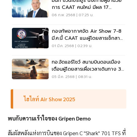
มนัท ชวนะประยูร นั่งเก้าอี้ผู้อำนวย
การ CAAT คนใหม่ มีผล 17
กุมภาพันธ์ 2568
06 ก.พ. 2568 | 07:25 น.
กองทัพอากาศจัด Air Show 7-8
มี.ค.นี้ CAAT แนะผู้โดยสารเช็กสาย
การบินก่อนบิน
01 มี.ค. 2568 | 02:39 น.
ทอ.จัดแอร์โชว์ สนามบินดอนเมือง
เตือนผู้โดยสารเผื่อเวลาเดินทาง 3
ชั่วโมง
05 มี.ค. 2568 | 08:31 น.
ไฮไลท์
Air
Show
2025
พบกับความเร้าใจของ
Gripen
Demo
สัมผัสพลังแห่งการบินของ Gripen C "Shark" 701 TFS ที่