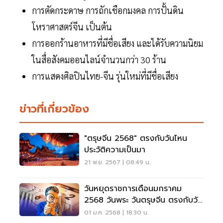
การตัดกระดาษ การถักเชือกมงคล การปั้นดิน
โหราศาสตร์จีน เป็นต้น
การออกร้านอาหารที่มีชื่อเสียง และได้รับความนิยม
ในสื่อสังคมออนไลน์จำนวนกว่า 30 ร้าน
การแสดงศิลปินไทย-จีน รุ่นใหม่ที่มีชื่อเสียง
ข่าวที่เกี่ยวข้อง
"ตรุษจีน 2568" ตรงกับวันไหน
ประวัติความเป็นมา
21 พ.ย. 2567 | 08:49 น.
วันหยุดราชการเดือนมกราคม
2568 วันพระ วันตรุษจีน ตรงกับวัน
ไหน เช็คเลย
01 ม.ค. 2568 | 18:30 น.