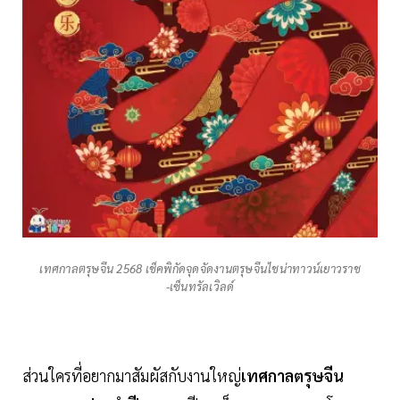
เทศกาลตรุษจีน 2568 เช็คพิกัดจุดจัดงานตรุษจีนไชน่าทาวน์เยาวราช
-เซ็นทรัลเวิลด์
ส่วนใครที่อยากมาสัมผัสกับงานใหญ่
เทศกาลตรุษจีน