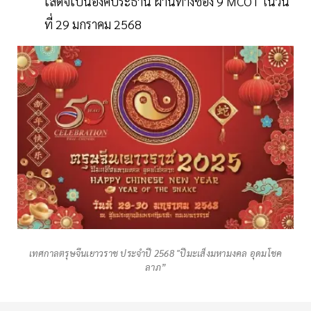
เสด็จเป็นองค์ประธาน ผ่านทางช่อง 9 MCOT ในวัน
ที่ 29 มกราคม 2568
เทศกาลตรุษจีนเยาวราช ประจำปี 2568 "ปีมะเส็งมหามงคล อุดมโชค
ลาภ”