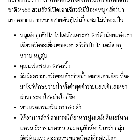
ชาติ 2568 สวนสัตว์เปิดเขาเขียวยังมีน้องๆหนูๆสัตว์ป่า
มากหมายหลากหลายสายพันธุ์ให้เยี่ยมชม ไม่ว่าจะเป็น
หมูเด้ง ลูกฮิปโปโปเตมัสแคระซุปตาร์ตัวน้อยแห่งเขา
เขียวหรือจะเยี่ยมชมครอบครัวฮิปโปโปเตมัส หมู
หวาน หมูตุ๋น
คุณแฟลช สลอตสองนิ้ว
สัมผัสความน่ารักของช้างว่ายน้ำ พลายเขาเขียว ที่จะ
มาโชว์ทักษะว่ายน้ำ ทั้งดำผุดดำว่ายและเดินสองขา
ผ่านกระจกใสอย่างใกล้ชิด
พาเหรดเพนกวิน กว่า 60 ตัว
ให้อาหารสัตว์ สามารถให้อาหารฝูงละมั่ง ลีเมอร์หาง
แหวน ยีราฟ แรดขาว และหนูยักษ์คาปิบาร่า กลุ่ม
สัตว์ฟันแทะตระกูลหนูขนาดใหญ่ที่สุดในโลก