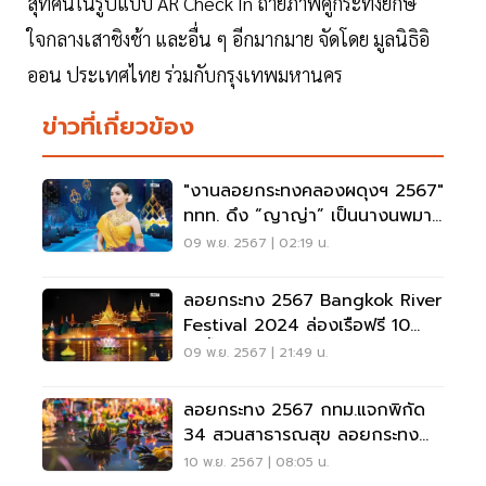
สุทัศน์ในรูปแบบ AR Check In ถ่ายภาพคู่กระทงยักษ์
ใจกลางเสาชิงช้า และอื่น ๆ อีกมากมาย จัดโดย มูลนิธิอิ
ออน ประเทศไทย ร่วมกับกรุงเทพมหานคร
ข่าวที่เกี่ยวข้อง
"งานลอยกระทงคลองผดุงฯ 2567"
ททท. ดึง “ญาญ่า” เป็นนางนพมาศ
ร่วมขบวนแห่
09 พ.ย. 2567 | 02:19 น.
ลอยกระทง 2567 Bangkok River
Festival 2024 ล่องเรือฟรี 10
ท่าน้ำ 14-16 พ.ย.นี้
09 พ.ย. 2567 | 21:49 น.
ลอยกระทง 2567 กทม.แจกพิกัด
34 สวนสาธารณสุข ลอยกระทง
ทั่วกรุง
10 พ.ย. 2567 | 08:05 น.