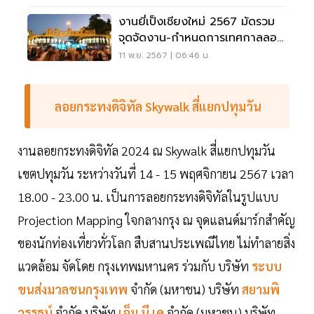
งานยี่เป็งเชียงใหม่ 2567 มัดรวม
จุดจัดงาน-กำหนดการเทศกาลลอย
กระทงเชียงใหม่
11 พ.ย. 2567 | 06:46 น.
ลอยกระทงดิจิทัล Skywalk สี่แยกปทุมวัน
งานลอยกระทงดิจิทัล 2024 ณ Skywalk สี่แยกปทุมวัน
เขตปทุมวัน ระหว่างวันที่ 14 - 15 พฤศจิกายน 2567 เวลา
18.00 - 23.00 น. เป็นการลอยกระทงดิจิทัลในรูปแบบ
Projection Mapping ใจกลางกรุง ณ จุดแลนด์มาร์กสำคัญ
ของนักท่องเที่ยวทั่วโลก สืบสานประเพณีไทย ไม่ทำลายสิ่ง
แวดล้อม จัดโดย กรุงเทพมหานคร ร่วมกับ บริษัท
ระบบ
ขนส่งมวลชนกรุงเทพ
จำกัด (มหาชน) บริษัท
สยามพิ
วรรธน์
จำกัด บริษัท
เอ็ม บี เค
จำกัด (มหาชน) บริษัท