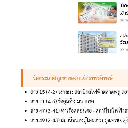
เช็
เข้
06 พ
สปส
วัฒ
ล่ว
07 พ
วัดสระเกศ(ภูเขาทอง) ถ.จักรพรรดิพงษ์
สาย 15 (4-2) วงกลม : สถานีรถไฟฟ้าตลาดพลู ส
สาย 21 (4-6) วัดคู่สร้าง-มหาภาค
สาย 47 (3-41) ท่าเรือคลองเตย - สถานีรถไฟฟ้า
สาย 49 (2-43) สถานีขนส่งผู้โดยสารกรุงเทพ(จตุ