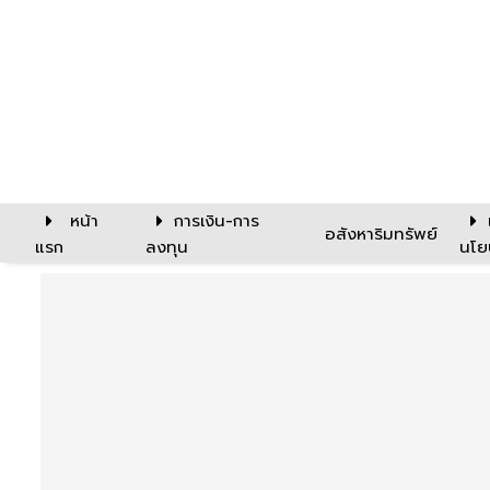
หน้า
การเงิน-การ
อสังหาริมทรัพย์
แรก
ลงทุน
นโย