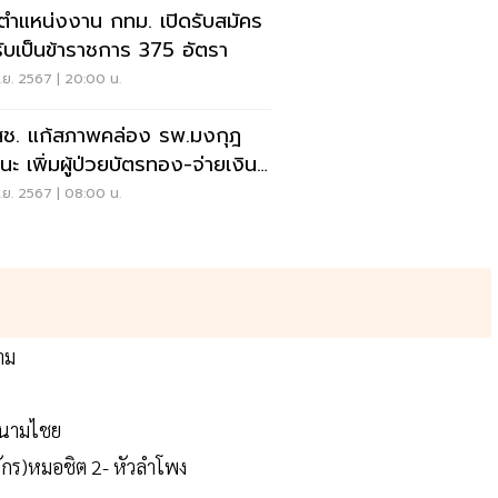
คตำแหน่งงาน กทม. เปิดรับสมัคร
ารับเป็นข้าราชการ 375 อัตรา
.ย. 2567 | 20:00 น.
ช. แก้สภาพคล่อง รพ.มงกุฎ
นะ เพิ่มผู้ป่วยบัตรทอง-จ่ายเงิน
งหน้า
.ย. 2567 | 08:00 น.
ยาม
สนามไชย
จักร)หมอชิต 2- หัวลำโพง