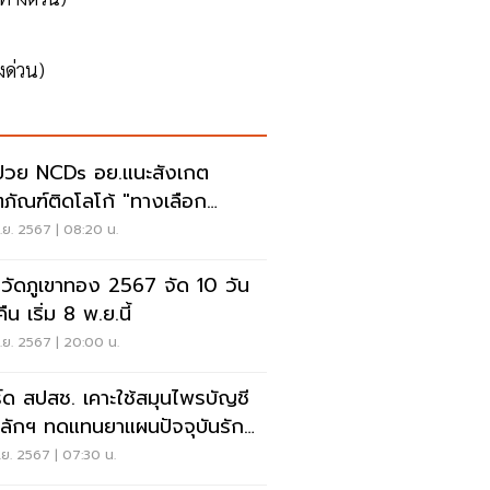
งด่วน)
่วย NCDs อย.แนะสังเกต
ตภัณฑ์ติดโลโก้ "ทางเลือก
ภาพ"
.ย. 2567 | 08:20 น.
วัดภูเขาทอง 2567 จัด 10 วัน
ืน เริ่ม 8 พ.ย.นี้
.ย. 2567 | 20:00 น.
์ด สปสช. เคาะใช้สมุนไพรบัญชี
ลักฯ ทดแทนยาแผนปัจจุบันรักษา
กลุ่มโรค
ย. 2567 | 07:30 น.