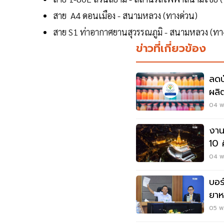
สาย A4 ดอนเมือง - สนามหลวง (ทางด่วน)
สาย S1 ท่าอากาศยานสุวรรณภูมิ - สนามหลวง (ทา
ข่าวที่เกี่ยวข้อง
ลดป
ผลิ
สุข
04 พ
งาน
10 ค
04 พ
บอร
ยาห
10 
05 พ.