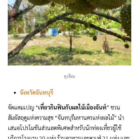
ทุเรียน
จังหวัดจันทบุรี
จัดแคมเปญ “
เที่ยวกินฟินกับผลไม้เมืองจันท์
” ชวน
สัมผัสฤดูแห่งความสุข “จันทบุรีมหานครแห่งผลไม้” นำ
เสนอโปรโมชันส่วนลดพิเศษสำหรับนักท่องเที่ยวผู้ใช้
บริการโรงแรม 20 แห่ง ร้านอาหารและคาเฟ่ 21 แห่ง และ