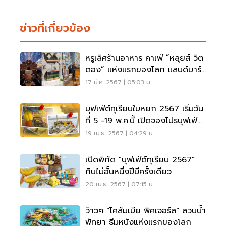
ข่าวที่เกี่ยวข้อง
หรูเลิศร้านอาหาร คาเฟ่ ”หลุยส์ วิต
ตอง” แห่งแรกของโลก แลนด์มาร์
กใหม่กรุงเทพฯ
17 มี.ค. 2567 | 05:03 น.
บุฟเฟ่ต์ทุเรียนใบหยก 2567 เริ่มวัน
ที่ 5 -19 พ.ค.นี้ เปิดจองโปรบุฟเฟ่ต์
แล้ว
19 เม.ย. 2567 | 04:29 น.
เปิดพิกัด "บุฟเฟ่ต์ทุเรียน 2567"
กินไม่อั้นหนึ่งปีมีครั้งเดียว
20 เม.ย. 2567 | 07:15 น.
ว๊าวๆ "โคลัมเบีย พิคเจอร์ส" สวนน้ำ
พัทยา ธีมหนังแห่งแรกของโลก