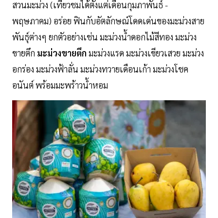
สวนมะม่วง (เที่ยวชมได้ตั้งแต่เดือนกุมภาพันธ์ -
พฤษภาคม) อร่อย ฟินกับอัตลักษณ์โดดเด่นของมะม่วงสาย
พันธุ์ต่างๆ ยกตัวอย่างเช่น มะม่วงน้ำดอกไม้สีทอง มะม่วง
ขายตึก
มะม่วงขายตึก
มะม่วงแรด มะม่วงเขียวเสวย มะม่วง
อกร่อง มะม่วงฟ้าลั่น มะม่วงทวายเดือนเก้า มะม่วงโชค
อนันต์ พร้อมมะพร้าวน้ำหอม