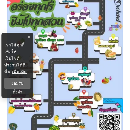
×
เราใช้คุกกี้
เพื่อให้
เว็บไซต์
ทำงานได้ดี
ขึ้น
เพิ่มเติม
ยอมรับ
ตั้งค่า