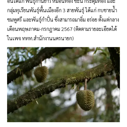
อันได้แก่ พันธุ์ก้านยาว หมอนทอง ชะนี กระดุมทอง และ
กลุ่มทุเรียนพันธุ์พื้นเมืองอีก 3 สายพันธุ์ ได้แก่ กบชายน้ำ
ชมพูศรี และพันธุ์กำปั่น ซึ่งสามารถมาอิ่ม อร่อย ตั้งแต่กลาง
เดือนพฤษภาคม-กรกฎาคม 2567 (ติดตามรายละเอียดได้
ในเพจ ททท.สำนักงานนครนายก)