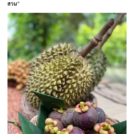
สวน
”