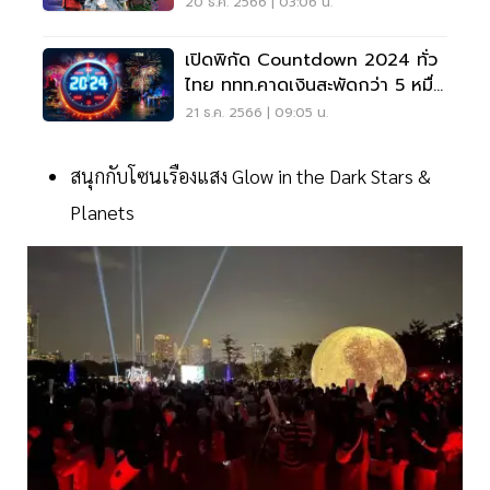
20 ธ.ค. 2566 | 03:06 น.
เปิดพิกัด Countdown 2024 ทั่ว
ไทย ททท.คาดเงินสะพัดกว่า 5 หมื่น
ล้าน
21 ธ.ค. 2566 | 09:05 น.
สนุกกับโซนเรืองแสง Glow in the Dark Stars &
Planets