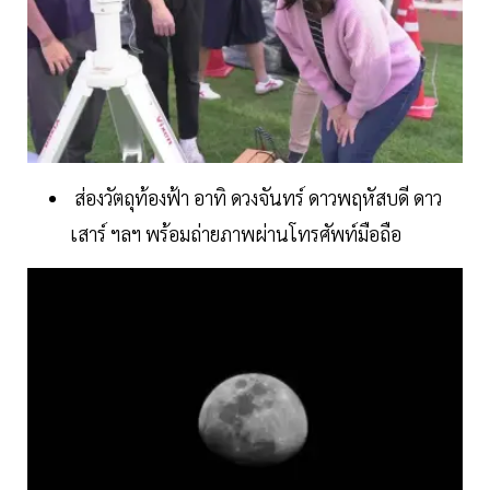
ส่องวัตถุท้องฟ้า อาทิ ดวงจันทร์ ดาวพฤหัสบดี ดาว
เสาร์ ฯลฯ พร้อมถ่ายภาพผ่านโทรศัพท์มือถือ