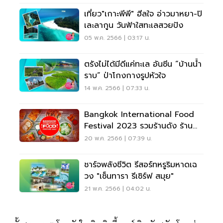
เที่ยว"เกาะพีพี" ฮีลใจ อ่าวมาหยา-ปิ
เละลากูน วันฟ้าใสทะเลสวยปัง
05 พ.ค. 2566 | 03:17 น.
ตรังไม่ได้มีดีแค่ทะเล อันซีน “บ้านน้ำ
ราบ” ป่าโกงกางรูปหัวใจ
14 พ.ค. 2566 | 07:33 น.
Bangkok International Food
Festival 2023 รวมร้านดัง ร้าน
เด็ด ทั่วทุกมุมโลก
20 พ.ค. 2566 | 07:39 น.
ชาร์จพลังชีวิต รีสอร์ทหรูริมหาดเฉ
วง "เซ็นทารา รีเซิร์ฟ สมุย"
21 พ.ค. 2566 | 04:02 น.