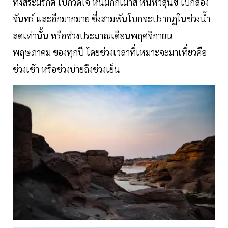
ทั้งสระมรกต โบกวัดใจ หินมิกกี้เมาส์ หินหัวสุนัข โบกส่อง
จันทร์ และอีกมากมาย ซึ่งสามพันโบกจะปรากฏในช่วงน้ำ
ลดเท่านั้น หรือช่วงประมาณเดือนพฤศจิกายน -
พฤษภาคม ของทุกปี โดยช่วงเวลาที่เหมาะจะมาเที่ยวคือ
ช่วงเช้า หรือช่วงบ่ายถึงช่วงเย็น