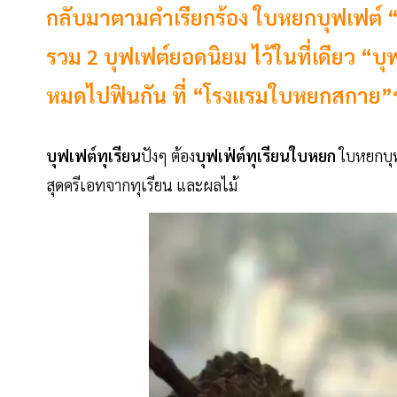
กลับมาตามคําเรียกร้อง ใบหยกบุฟเฟต์ “ทุเ
รวม 2 บุฟเฟต์ยอดนิยม ไว้ในที่เดียว “บุ
หมดไปฟินกัน ที่ “โรงแรมใบหยกสกาย”ร
บุฟเฟต์ทุเรียน
ปังๆ ต้อง
บุฟเฟ่ต์ทุเรียนใบหยก
ใบหยกบุฟ
สุดครีเอทจากทุเรียน และผลไม้