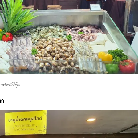
บุฟเฟ่ต์ซีฟู้ด
ตก