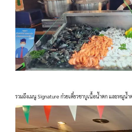
รวมถึงเมนู Signature ก๋วยเตี๋ยวชาบูเนื้อน้ำตก และหมูน้ำ