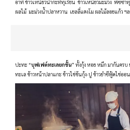
อาทิ ข้าวเหนียวน้ำกะทิทุเรียน ข้าวเหนียวมะม่วง พิซซ่าทุ
ผลไม้ มะม่วงน้ําปลาหวาน เยลลี่แตงโม ผลไม้ลอยแก้ว ฯ
ปะทะ “
บุฟเฟต์ทะเลยกชั้น
” ทั้งกุ้ง หอย หมึก มากันครบ ท
ทะเล ข้าวหน้าปลาแกะ ข้าวไข่ข้นกุ้ง-ปู ข้าวยําซีฟู้ดไข่ออ