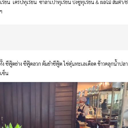
เรียน เครปทุเรียน ซาลาเปาทุเรียน บิงซูทุเรียน & ผลไม้ ส้มตํา/ยํ
ลฯ
ั้ง ซีฟู้ดย่าง ซีฟู้ดลวก ต้มยําซีฟู้ด ไข่ตุ๋นทะเลเดือด ข้าวคลุกน้ำปลา
นเซ็น