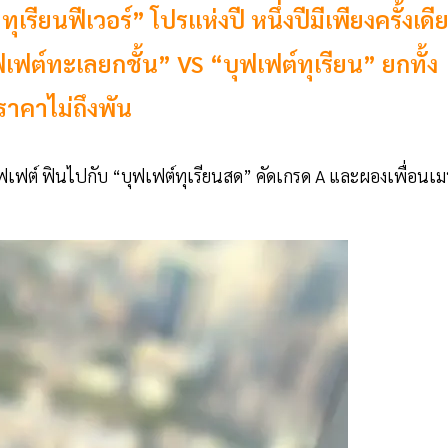
รียนฟีเวอร์” โปรแห่งปี หนึ่งปีมีเพียงครั้งเดี
ฟเฟต์ทะเลยกชั้น” VS “บุฟเฟต์ทุเรียน” ยกทั้ง
าคาไม่ถึงพัน
เฟต์ ฟินไปกับ “บุฟเฟต์ทุเรียนสด” คัดเกรด A และผองเพื่อนเม