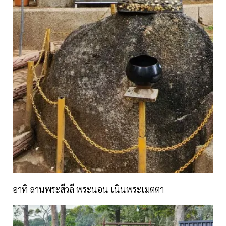
อาทิ ลานพระสีวลี พระนอน เนินพระเมตตา