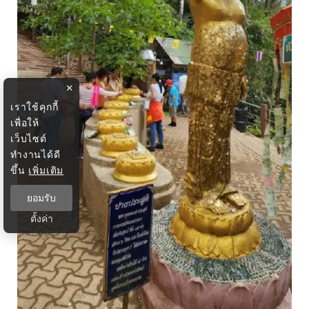
×
เราใช้คุกกี้
เพื่อให้
เว็บไซต์
ทำงานได้ดี
ขึ้น
เพิ่มเติม
ยอมรับ
ตั้งค่า