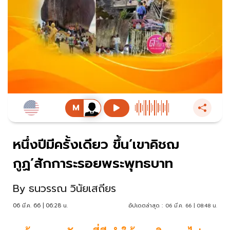
หนึ่งปีมีครั้งเดียว ขึ้น‘เขาคิชฌ
กูฏ’สักการะรอยพระพุทธบาท
By
ธนวรรณ วินัยเสถียร
06 มี.ค. 66 | 06:28 น.
อัปเดตล่าสุด :
06 มี.ค. 66 | 08:48 น.