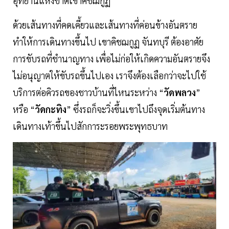
อุทยานแห่งชาติเขาคิชฌกูฏ
ด้วยเส้นทางที่คดเคี้ยวและเส้นทางที่ค่อนข้างอันตราย
ทำให้การเดินทางขึ้นไป เขาคิชฌกูฏ จันทบุรี ต้องอาศัย
การขับรถที่ชำนาญทาง เพื่อไม่ก่อให้เกิดความอันตรายจึง
ไม่อนุญาตให้ขับรถขึ้นไปเอง เราจึงต้องเลือกว่าจะไปใช้
บริการต่อคิวรถของชาวบ้านที่ไหนระหว่าง “
วัดพลวง
”
หรือ “
วัดกะทิง
” ซึ่งรถก็จะวิ่งขึ้นเขาไปถึงจุดเริ่มต้นทาง
เดินทางเท้าขึ้นไปสักการะรอยพระพุทธบาท