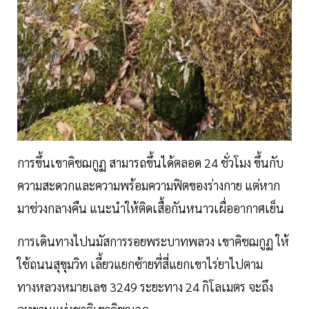
การขึ้นเขาคิชฌกูฏ สามารถขึ้นได้ตลอด 24 ชั่วโมง ขึ้นกับ
ความสะดวกและความพร้อมความฟิตของร่างกาย แต่หาก
มาช่วงกลางคืน แนะนำให้ติดเสื้อกันหนาวเผื่ออากาศเย็น
การเดินทางไปนมัสการรอยพระบาทพลวง เขาคิชฌกูฏ ให้
ใช้ถนนสุขุมวิท เลี้ยวแยกซ้ายที่สี่แยกเขาไร่ยาไปตาม
ทางหลวงหมายเลข 3249 ระยะทาง 24 กิโลเมตร จะถึง