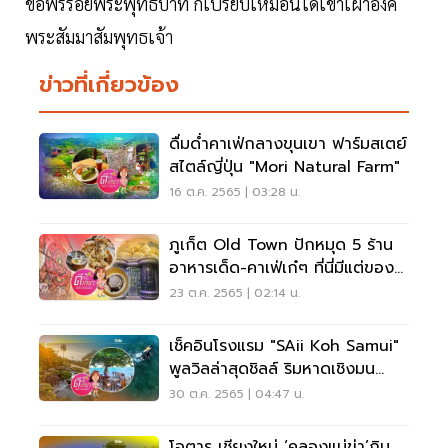
ขอพรรอยพระพุทธบาท ก็เปรียบเหมือนได้เข้าเฝ้าองค์
พระสัมมาสัมพุทธเจ้า
ข่าวที่เกี่ยวข้อง
ดื่มด่ำคาเฟ่กลางขุนเขา ฟาร์มสเตย์
สไตล์ญี่ปุ่น "Mori Natural Farm"
16 ต.ค. 2565 | 03:28 น.
ภูเก็ต Old Town ปักหมุด 5 ร้าน
อาหารเด็ด-คาเฟ่เก๋ๆ ที่นี่มีแต่ของ
อร่อย
23 ต.ค. 2565 | 02:14 น.
เช็คอินโรงแรม "SAii Koh Samui"
พูลวิลล่าสุดชิลล์ ริมหาดเชิงมน
เกาะสมุย
30 ต.ค. 2565 | 04:47 น.
โอตารุ เชียงใหม่ ‘คลองแม่ข่า’กิน