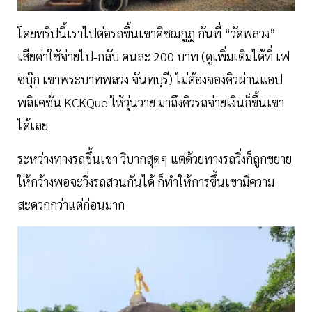
โดยทริปนี้เราไปต่อรถขึ้นเขาคิชฌกูฏ กันที่ “วัดพลวง”
เสียค่าใช้จ่ายไป-กลับ คนละ 200 บาท (ดูเพิ่มเติมได้ที่ เฟ
ซบุ๊ก เขาพระบาทพลวง จันทบุรี) ไม่ต้องจองคิวผ่านแอป
พลิเคชั่น KCKQue ให้วุ่นวาย มาถึงคิวรถจ่ายเงินก็ขึ้นเขา
ได้เลย
ระหว่างทางรถขึ้นเขา วิบากสุดๆ แต่ด้วยทางรถวิ่งก็ถูกขยาย
ให้กว้างพอจะวิ่งรถสวนกันได้ ก็ทำให้การขึ้นเขามีความ
สะดวกกว่าแต่ก่อนมาก