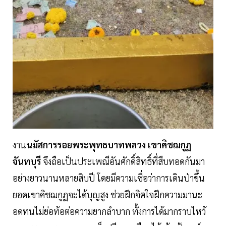
งาน
นมัสการรอยพระพุทธบาทพลวง เขาคิชฌกูฏ
จันทบุรี
จึงถือเป็นประเพณีอันศักดิ์สิทธิ์ที่สืบทอดกันมา
อย่างยาวนานหลายสิบปี โดยมีความเชื่อว่าการเดินป่าขึ้น
ยอดเขาคิชฌกูฏจะได้บุญสูง ช่วยฝึกจิตใจฝึกความมานะ
อดทนไม่ย่อท้อต่อความยากลำบาก ทั้งการได้มากราบไหว้