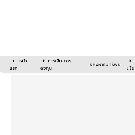
หน้า
การเงิน-การ
อสังหาริมทรัพย์
แรก
ลงทุน
นโย