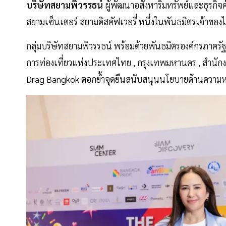
บริษัทสยามพิวรรธน์
ผู้พัฒนาอสังหาริมทรัพย์และธุรกิจ
สยามเซ็นเตอร์ สยามดิสคัฟเวอรี่ หนึ่งในพันธมิตรเจ้าของ
กลุ่มบริษัทสยามพิวรรธน์ พร้อมด้วยพันธมิตรองค์กรภาครั
การท่องเที่ยวแห่งประเทศไทย , กรุงเทพมหานคร , สำ
Drag Bangkok ตอกย้ำจุดยืนสนับสนุนนโยบายด้านความ