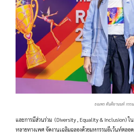
ธณพร ตันติยานนท์ กรรมก
และการมีส่วนร่วม (Diversity , Equality & Inclusion) ใ
หลายทางเพศ จัดงานเฉลิมฉลองด้วยมหกรรมอีเว้นท์ตลอดเด