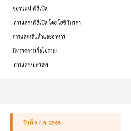
ㆍขบวนแห่ พิธีเปิด
ㆍ การแสดงพิธีเปิด โดย โยชิ รินรดา
ㆍการแสดงสินค้าและอาหาร
ㆍนิทรรศการเรือโบราณ
ㆍ การแสดงมหรสพ
วันที่ 5 ต.ค. 2568