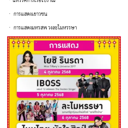
ㆍ การแสดงเยาวชน
ㆍ การแสดงมหรสพ วงละไมหรรษา