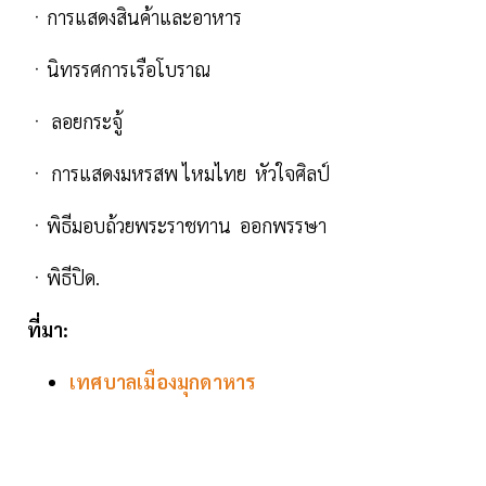
ㆍการแสดงสินค้าและอาหาร
ㆍนิทรรศการเรือโบราณ
ㆍ ลอยกระจู้
ㆍ การแสดงมหรสพ ไหมไทย หัวใจศิลป์
ㆍพิธีมอบถ้วยพระราชทาน ออกพรรษา
ㆍพิธีปิด.
ที่มา:
เทศบาลเมืองมุกดาหาร