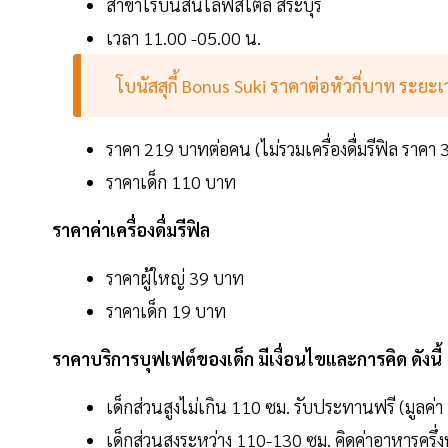
สาขาโรบินสันไลฟ์สไตล์ สระบุรี
เวลา 11.00 -05.00 น.
โบนัสสุกี้ Bonus Suki ราคาต่อหัวกี่บาท ระยะ
ราคา 219 บาทต่อคน ​(ไม่รวมเครื่องดื่มรีฟิล ร
ราคาเด็ก 110 บาท
ราคาค่าเครื่องดื่มรีฟิล
ราคาผู้ใหญ่ 39 บาท
ราคาเด็ก 19 บาท
ราคาบริการบุฟเฟต์ของเด็ก มีเงื่อนไขและการคิด ดังนี้
เด็กส่วนสูงไม่เกิน 110 ซม. รับประทานฟรี (มูลค่า
เด็กส่วนสูงระหว่าง 110-130 ซม. คิดค่าอาหารครึ่ง