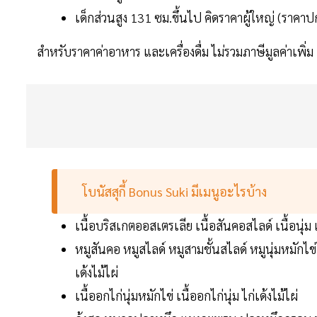
เด็กส่วนสูง 131 ซม.ขึ้นไป คิดราคาผู้ใหญ่ (ราคาป
สำหรับราคาค่าอาหาร และเครื่องดื่ม ไม่รวมภาษีมูลค่าเพิ่
โบนัสสุกี้ Bonus Suki มีเมนูอะไรบ้าง
เนื้อบริสเกตออสเตรเลีย เนื้อสันคอสไลด์ เนื้อนุ่ม
หมูสันคอ หมูสไลด์ หมูสามชั้นสไลด์ หมูนุ่มหมักไข่
เด้งไม้ไผ่
เนื้ออกไก่นุ่มหมักไข่ เนื้ออกไก่นุ่ม ไก่เด้งไม้ไผ่