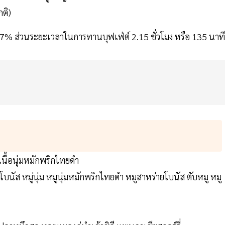
กติ)
ม 7% ส่วน
ระยะเวลาในการทานบุฟเฟ่ต์ 2.15 ชั่วโมง หรือ 135 นาที
 เนื้อนุ่มหมักพริกไทยดำ
โบนัส หมู่นุ่ม หมูนุ่มหมักพริกไทยดำ หมูสาหร่ายโบนัส ตับหมู หมู