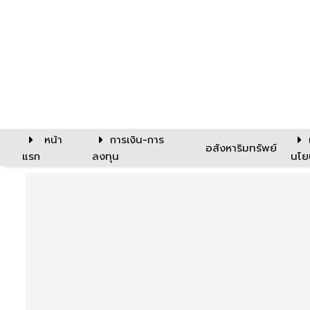
หน้า
การเงิน-การ
อสังหาริมทรัพย์
แรก
ลงทุน
นโย