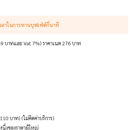
เวลาในการทานบุฟเฟ่ต์กี่นาที
าคา 39 บาทและ Vat 7%) ราคาเนต 276 บาท
 110 บาท) (ไม่คิดค่าบริการ)
หนึ่งของราคาผู้ใหญ่