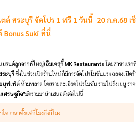
์ สระบุรี จัดโปร 1 ฟรี 1 วันนี้ -20 ก.ค.68 เช็
Bonus Suki ที่นี่
แบรนด์ลูกจากพี่ใหญ่
เอ็มเคสุกี้ MK Restaurants
โดยสาขาแรกที
สระบุรี
ซึ่งในช่วงเปิดร้านใหม่ ก็มีการจัดโปรโมชันแรง ฉลองเปิดร
ยบุฟเฟ่ต์
ห้ามพลาด โดยรายละเอียดโปรโมชัน รวมไปถึงเมนู ราค
นเศรษฐกิจ"
มัดรวมมานำเสนอดังต่อไปนี้
ใด เวลาตั้งแต่กี่โมงถึงกี่โมง