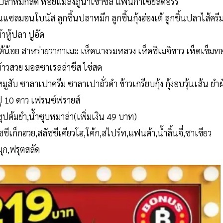
ลาหมึกสด หอยแมลงภู่นำเข้าชิลี แพนกาเซียสดอร์รี่
กชิ้นแซลมอนโบนัส ลูกชิ้นปลาหมึก ลูกชิ้นกุ้งฮ่องเต้ ลูกชิ้นปลาไส้ครี
้าหู้ปลา ปูอัด
เต้น้อย สาหร่ายวากาเมะ เห็ดนางรมหลวง เห็ดชิเมจิขาว เห็ดเข็มท
ป ข้าวสวย มอสซาเรลล่าชีส ไข่สด
ับ ซาลาเปาครีม ซาลาเปาถั่วดำ ข้าวเกรียบกุ้ง กุ้งอบวุ้นเส้น ยำผ
ปู 10 ดาว เฟรนซ์ฟรายส์
ำซุปต้มยำ,น้ำซุบหมาล่า(เพิ่มเงิน 49 บาท)
ัชชีเก็กฮวย,สลัชชีเคียวโฮ,โค้ก,สไปร์ท,แฟนต้า,น้ำลิ้นจี่,ชาเขียว
มุก,ฟรุตสลัด